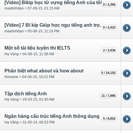
[Video] Bikip học từ vựng tiếng Anh của tôi
0 / 2,366
maidinhdan > 07-09-15, 01:23 AM
[Video] 7 Bí kíp Giúp học ngu tiếng anh trọn đời
0 / 2,422
maidinhdan > 05-08-15, 11:19 PM
Một số tài liệu luyện thi IELTS
2 / 3,436
Hạ Vàng > 04-08-15, 11:38 AM
Phân biệt what about và how about
5 / 19,155
Noname > 04-06-15, 10:22 PM
Tập dịch tiếng Anh
11 / 7,986
Hạ Vàng > 29-03-15, 01:40 AM
Ngân hàng cấu trúc tiếng Anh thông dụng
5 / 8,852
Hạ Vàng > 31-05-14, 06:53 PM