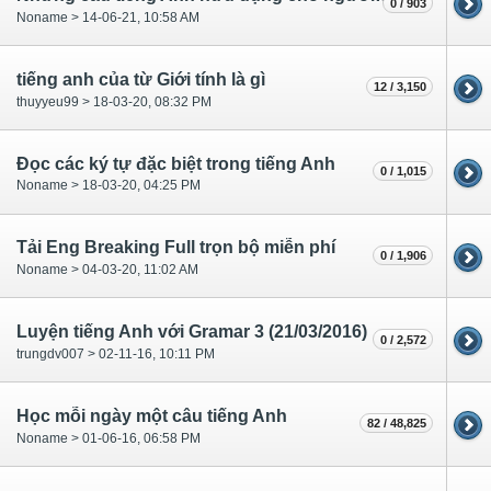
0 / 903
Noname > 14-06-21, 10:58 AM
tiếng anh của từ Giới tính là gì
12 / 3,150
thuyyeu99 > 18-03-20, 08:32 PM
Đọc các ký tự đặc biệt trong tiếng Anh
0 / 1,015
Noname > 18-03-20, 04:25 PM
Tải Eng Breaking Full trọn bộ miễn phí
0 / 1,906
Noname > 04-03-20, 11:02 AM
Luyện tiếng Anh với Gramar 3 (21/03/2016)
0 / 2,572
trungdv007 > 02-11-16, 10:11 PM
Học mỗi ngày một câu tiếng Anh
82 / 48,825
Noname > 01-06-16, 06:58 PM