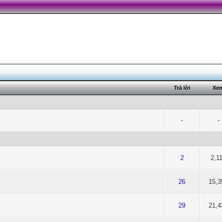
Trả lời
Xe
-
-
ủa 5 cấp độ
2
3
4
5
2
2,1
2.5 của 5 cấp độ
2
3
4
5
26
15,3
ủa 5 cấp độ
2
3
4
5
29
21,4