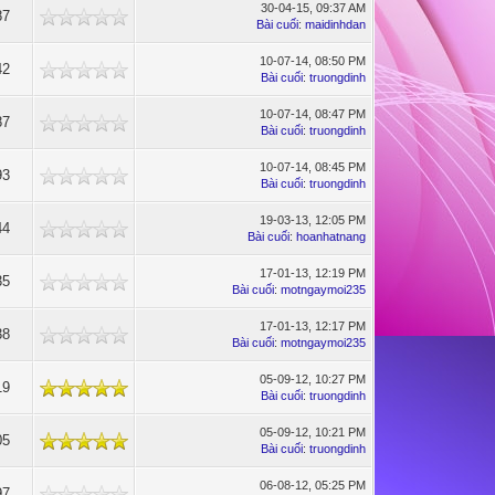
30-04-15, 09:37 AM
87
Bài cuối
:
maidinhdan
10-07-14, 08:50 PM
42
Bài cuối
:
truongdinh
10-07-14, 08:47 PM
87
Bài cuối
:
truongdinh
10-07-14, 08:45 PM
93
Bài cuối
:
truongdinh
19-03-13, 12:05 PM
44
Bài cuối
:
hoanhatnang
17-01-13, 12:19 PM
35
Bài cuối
:
motngaymoi235
17-01-13, 12:17 PM
38
Bài cuối
:
motngaymoi235
05-09-12, 10:27 PM
19
Bài cuối
:
truongdinh
05-09-12, 10:21 PM
05
Bài cuối
:
truongdinh
06-08-12, 05:25 PM
97