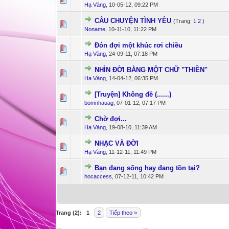
Hạ Vàng
,
10-05-12, 09:22 PM
CÂU CHUYỆN TÌNH YÊU
(Trang:
1
2
)
5 Bỏ phiếu - 
1
Noname
,
10-11-10, 11:22 PM
Đón đợi một khúc rơi chiều
1 Bỏ phiếu -
1
Hạ Vàng
,
24-09-11, 07:18 PM
NHÌN ĐỜI BẰNG MỘT CHỮ "THIỀN"
0 Bỏ phiếu - 0 c
1
Hạ Vàng
,
14-04-12, 06:35 PM
[Truyện] Không đề (......)
0 Bỏ phiếu - 0 c
1
bomnhauag
,
07-01-12, 07:17 PM
Chờ đợi...
4 Bỏ phiếu - 
1
Hạ Vàng
,
19-08-10, 11:39 AM
NHẠC VÀ ĐỜI
0 Bỏ phiếu - 0 c
1
Hạ Vàng
,
11-12-11, 11:49 PM
Bạn đang sống hay đang tồn tại?
0 Bỏ phiếu - 0 c
1
hocaccess
,
07-12-11, 10:42 PM
Trang (2):
1
2
Tiếp theo »