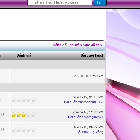
Đánh dấu chuyên mục đã xem
m
Đánh giá
Bài cuối
[
asc
]
-
27-10-10, 11:52 AM
28-08-19, 01:18 PM
13
Bài cuối
:
tranthanhan1962
02-02-16, 12:26 PM
50
Bài cuối
:
caytregiavn77
10-08-15, 06:29 PM
30
Bài cuối
:
Hạ Vàng