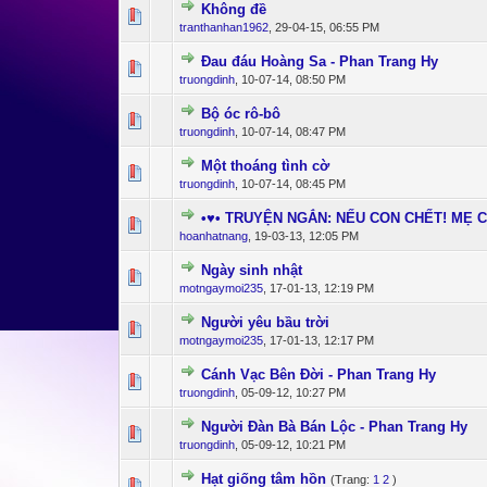
Không đề
0 Bỏ phiếu - 0 c
1
tranthanhan1962
,
29-04-15, 06:55 PM
Đau đáu Hoàng Sa - Phan Trang Hy
0 Bỏ phiếu - 0 c
1
truongdinh
,
10-07-14, 08:50 PM
Bộ óc rô-bô
0 Bỏ phiếu - 0 c
1
truongdinh
,
10-07-14, 08:47 PM
Một thoáng tình cờ
0 Bỏ phiếu - 0 c
1
truongdinh
,
10-07-14, 08:45 PM
•♥• TRUYỆN NGẮN: NẾU CON CHẾT! MẸ 
0 Bỏ phiếu - 0 c
1
hoanhatnang
,
19-03-13, 12:05 PM
Ngày sinh nhật
0 Bỏ phiếu - 0 c
1
motngaymoi235
,
17-01-13, 12:19 PM
Người yêu bầu trời
0 Bỏ phiếu - 0 c
1
motngaymoi235
,
17-01-13, 12:17 PM
Cánh Vạc Bên Đời - Phan Trang Hy
1 Bỏ phiế
1
truongdinh
,
05-09-12, 10:27 PM
Người Đàn Bà Bán Lộc - Phan Trang Hy
1 Bỏ phiế
1
truongdinh
,
05-09-12, 10:21 PM
Hạt giống tâm hồn
(Trang:
1
2
)
0 Bỏ phiếu - 0 c
1