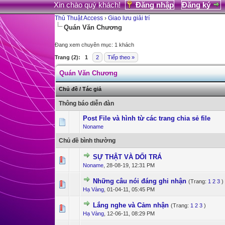
Xin chào quý khách!
Đăng nhập
Đăng ký
Thủ Thuật Access
›
Giao lưu giải trí
Quán Văn Chương
Đang xem chuyên mục: 1 khách
Trang (2):
1
2
Tiếp theo »
Quán Văn Chương
Chủ đề
/
Tác giả
Thông báo diễn đàn
Post File và hình từ các trang chia sẻ file
Noname
Chủ đề bình thường
SỰ THẬT VÀ DỐI TRÁ
0 Bỏ phiếu - 0 c
1
Noname
,
28-08-19, 12:31 PM
Những câu nói đáng ghi nhận
(Trang:
1
2
3
)
2 Bỏ phiếu - 
1
Hạ Vàng
,
01-04-11, 05:45 PM
Lắng nghe và Cảm nhận
(Trang:
1
2
3
)
0 Bỏ phiếu - 0 c
1
Hạ Vàng
,
12-06-11, 08:29 PM