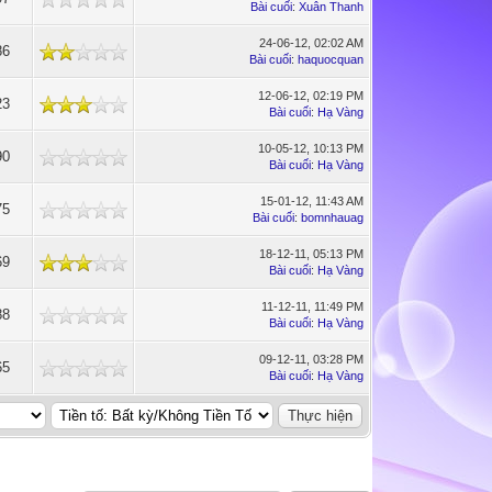
Bài cuối
:
Xuân Thanh
24-06-12, 02:02 AM
86
Bài cuối
:
haquocquan
12-06-12, 02:19 PM
23
Bài cuối
:
Hạ Vàng
10-05-12, 10:13 PM
90
Bài cuối
:
Hạ Vàng
15-01-12, 11:43 AM
75
Bài cuối
:
bomnhauag
18-12-11, 05:13 PM
69
Bài cuối
:
Hạ Vàng
11-12-11, 11:49 PM
88
Bài cuối
:
Hạ Vàng
09-12-11, 03:28 PM
65
Bài cuối
:
Hạ Vàng