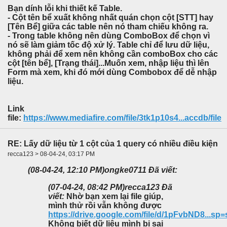
Bạn dính lỗi khi thiết kế Table.
- Cột tên bể xuất không nhất quán chọn cột [STT] hay
[Tên Bể] giữa các table nên nó tham chiếu không ra.
- Trong table không nên dùng ComboBox để chọn vì
nó sẽ làm giảm tốc độ xử lý. Table chỉ để lưu dữ liệu,
không phải để xem nên không cần comboBox cho các
cột [tên bể], [Trạng thái]...Muốn xem, nhập liệu thì lên
Form mà xem, khi đó mới dùng Combobox để dễ nhập
liệu.
Link
file:
https://www.mediafire.com/file/3tk1p10s4...accdb/file
RE: Lấy dữ liệu từ 1 cột của 1 query có nhiều điều kiện
recca123 > 08-04-24, 03:17 PM
(08-04-24, 12:10 PM)
ongke0711 Đã viết:
(07-04-24, 08:42 PM)
recca123 Đã
viết:
Nhờ bạn xem lại file giúp,
mình thử rồi vẫn không được
https://drive.google.com/file/d/1pFvbND8...sp
Không biết dữ liệu mình bị sai