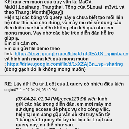
Kết quả em muốn của truy vấn là: MaCV,
MaKH,Loaihang, Trangthai, Tổng của SLxuat_m3vtt, và
theo Thang: Month([Ngay])
Hiện tại các bảng và query này e chưa biết tạo mối liên
hệ như thế nào cho đúng, và mày mò để sử dụng câu
điều kiện các kiểu đều không cho kết quả như em
mong muốn. Vậy nhờ các bác trên diễn đàn hỗ trợ
giúp ạ.
Em xin cảm ơn.
Em xin gửi file demo theo
link:
https://drive.google.com/file/d/1gb3FATS...sp=shari
và hình ảnh mong kết quả mong muốn
:
https://drive.google.com/file/d/1xXZAjBn...sp=sharing
(dòng gạch đỏ là không mong muốn)
RE: Lấy dữ liệu từ 1 cột của 1 query có nhiều điều kiện
ongke0711 > 07-04-24, 05:40 PM
(07-04-24, 01:34 PM)
recca123 Đã viết:
kính
gửi các bác trong diễn đàn, em mới mày mò
sử dụng access để phục vụ cho công việc,
hiện tại em đang gặp vấn đề khi truy vấn từ
1 bảng và 1 query để lấy dữ liệu từ 1 cột của
query này, cụ thể như sau: