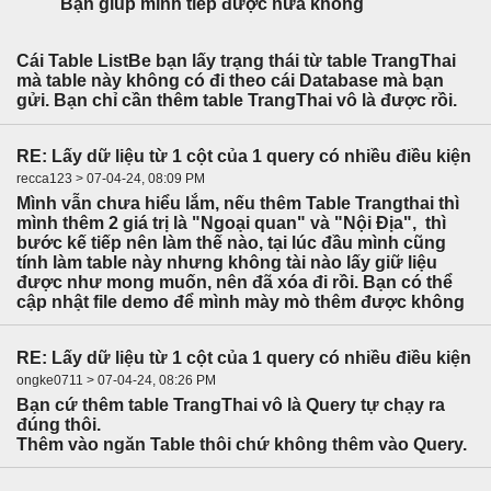
Bạn giúp mình tiếp được nữa không
Cái Table ListBe bạn lấy trạng thái từ table TrangThai
mà table này không có đi theo cái Database mà bạn
gửi. Bạn chỉ cần thêm table TrangThai vô là được rồi.
RE: Lấy dữ liệu từ 1 cột của 1 query có nhiều điều kiện
recca123 > 07-04-24, 08:09 PM
Mình vẫn chưa hiểu lắm, nếu thêm Table Trangthai thì
mình thêm 2 giá trị là "Ngoại quan" và "Nội Địa", thì
bước kế tiếp nên làm thế nào, tại lúc đầu mình cũng
tính làm table này nhưng không tài nào lấy giữ liệu
được như mong muốn, nên đã xóa đi rồi. Bạn có thể
cập nhật file demo để mình mày mò thêm được không
RE: Lấy dữ liệu từ 1 cột của 1 query có nhiều điều kiện
ongke0711 > 07-04-24, 08:26 PM
Bạn cứ thêm table TrangThai vô là Query tự chạy ra
đúng thôi.
Thêm vào ngăn Table thôi chứ không thêm vào Query.