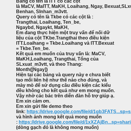
Bảng có tên là ITT có các cột
là MaCV, MaITT, MaKH, Loaihang, Ngay, Bexuat,SLx
Benhan, Slnhan_m3vtt.
Query có tên là Tkbe có các cột là :
Trangthai, Loaihang, Ten_be,
Ngaybd, Ngaykt, MaKH,
Em đang thực hiện một truy vấn để nối dữ
liệu của cột TKbe.Trangthai theo điều kiện
ITT.Loaihang = Tkbe.Loaihang và ITT.Bexuat
= Tkbe.Ten_be.
Kết quả em muốn của truy vấn là: MaCV,
MaKH,Loaihang, Trangthai, Tổng của
SLxuat_m3vtt, và theo Thang:
Month([Ngay])
Hiện tại các bảng và query này e chưa biết
tạo mối liên hệ như thế nào cho đúng, và
mày mò để sử dụng câu điều kiện các kiểu
đều không cho kết quả như em mong muốn.
Vậy nhờ các bác trên diễn đàn hỗ trợ giúp ạ.
Em xin cảm ơn.
Em xin gửi file demo theo
link:
https://drive.google.com/file/d/1gb3FATS...sp=
và hình ảnh mong kết quả mong muốn
:
https://drive.google.com/file/d/1xXZAjBn...sp=shar
(dòng gạch đỏ là không mong muốn)