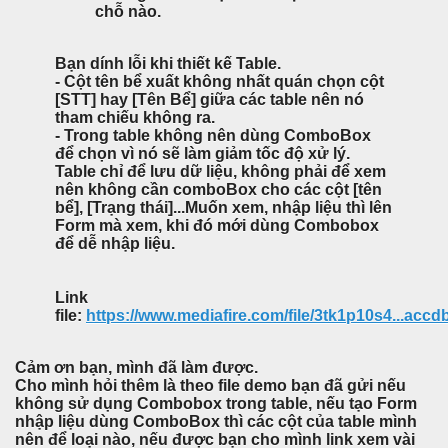
chỗ nào.
Bạn dính lỗi khi thiết kế Table.
- Cột tên bể xuất không nhất quán chọn cột
[STT] hay [Tên Bể] giữa các table nên nó
tham chiếu không ra.
- Trong table không nên dùng ComboBox
để chọn vì nó sẽ làm giảm tốc độ xử lý.
Table chỉ để lưu dữ liệu, không phải để xem
nên không cần comboBox cho các cột [tên
bể], [Trạng thái]...Muốn xem, nhập liệu thì lên
Form mà xem, khi đó mới dùng Combobox
để dễ nhập liệu.
Link
file:
https://www.mediafire.com/file/3tk1p10s4...accdb/
Cảm ơn bạn, mình đã làm được.
Cho mình hỏi thêm là theo file demo bạn đã gửi nếu
không sử dụng Combobox trong table, nếu tạo Form
nhập liệu dùng ComboBox thì các cột của table mình
nên để loại nào, nếu được bạn cho mình link xem vài