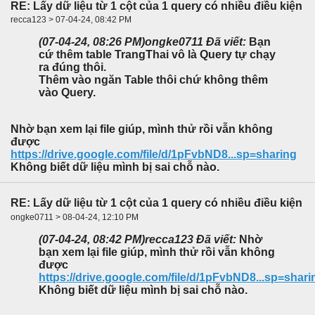
RE: Lấy dữ liệu từ 1 cột của 1 query có nhiều điều kiện
recca123 > 07-04-24, 08:42 PM
(07-04-24, 08:26 PM)
ongke0711 Đã viết:
Bạn
cứ thêm table TrangThai vô là Query tự chạy
ra đúng thôi.
Thêm vào ngăn Table thôi chứ không thêm
vào Query.
Nhờ bạn xem lại file giúp, mình thử rồi vẫn không
được
https://drive.google.com/file/d/1pFvbND8...sp=sharing
Không biết dữ liệu mình bị sai chỗ nào.
RE: Lấy dữ liệu từ 1 cột của 1 query có nhiều điều kiện
ongke0711 > 08-04-24, 12:10 PM
(07-04-24, 08:42 PM)
recca123 Đã viết:
Nhờ
bạn xem lại file giúp, mình thử rồi vẫn không
được
https://drive.google.com/file/d/1pFvbND8...sp=shari
Không biết dữ liệu mình bị sai chỗ nào.