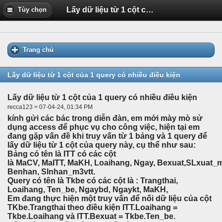
Lấy dữ liệu từ 1 cột của 1 query có nhiều điều kiện
Tùy chọn
Trang chủ
Lấy dữ liệu từ 1 cột của 1 query có nhiều điều kiện
Lấy dữ liệu từ 1 cột của 1 query có nhiều điều kiện
recca123 > 07-04-24, 01:34 PM
kính gửi các bác trong diễn đàn, em mới mày mò sử
dụng access để phục vụ cho công việc, hiện tại em
đang gặp vấn đề khi truy vấn từ 1 bảng và 1 query để
lấy dữ liệu từ 1 cột của query này, cụ thể như sau:
Bảng có tên là ITT có các cột
là MaCV, MaITT, MaKH, Loaihang, Ngay, Bexuat,SLxuat_m
Benhan, Slnhan_m3vtt.
Query có tên là Tkbe có các cột là : Trangthai,
Loaihang, Ten_be, Ngaybd, Ngaykt, MaKH,
Em đang thực hiện một truy vấn để nối dữ liệu của cột
TKbe.Trangthai theo điều kiện ITT.Loaihang =
Tkbe.Loaihang và ITT.Bexuat = Tkbe.Ten_be.