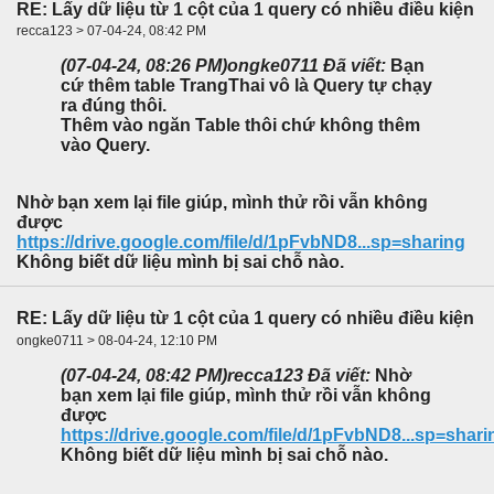
RE: Lấy dữ liệu từ 1 cột của 1 query có nhiều điều kiện
recca123 > 07-04-24, 08:42 PM
(07-04-24, 08:26 PM)
ongke0711 Đã viết:
Bạn
cứ thêm table TrangThai vô là Query tự chạy
ra đúng thôi.
Thêm vào ngăn Table thôi chứ không thêm
vào Query.
Nhờ bạn xem lại file giúp, mình thử rồi vẫn không
được
https://drive.google.com/file/d/1pFvbND8...sp=sharing
Không biết dữ liệu mình bị sai chỗ nào.
RE: Lấy dữ liệu từ 1 cột của 1 query có nhiều điều kiện
ongke0711 > 08-04-24, 12:10 PM
(07-04-24, 08:42 PM)
recca123 Đã viết:
Nhờ
bạn xem lại file giúp, mình thử rồi vẫn không
được
https://drive.google.com/file/d/1pFvbND8...sp=shari
Không biết dữ liệu mình bị sai chỗ nào.