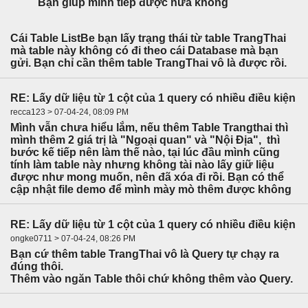
Bạn giúp mình tiếp được nữa không
Cái Table ListBe bạn lấy trạng thái từ table TrangThai
mà table này không có đi theo cái Database mà bạn
gửi. Bạn chỉ cần thêm table TrangThai vô là được rồi.
RE: Lấy dữ liệu từ 1 cột của 1 query có nhiều điều kiện
recca123 > 07-04-24, 08:09 PM
Mình vẫn chưa hiểu lắm, nếu thêm Table Trangthai thì
mình thêm 2 giá trị là "Ngoại quan" và "Nội Địa", thì
bước kế tiếp nên làm thế nào, tại lúc đầu mình cũng
tính làm table này nhưng không tài nào lấy giữ liệu
được như mong muốn, nên đã xóa đi rồi. Bạn có thể
cập nhật file demo để mình mày mò thêm được không
RE: Lấy dữ liệu từ 1 cột của 1 query có nhiều điều kiện
ongke0711 > 07-04-24, 08:26 PM
Bạn cứ thêm table TrangThai vô là Query tự chạy ra
đúng thôi.
Thêm vào ngăn Table thôi chứ không thêm vào Query.