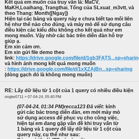
Kết quả em muốn của truy vấn là: MaCV,
MaKH,Loaihang, Trangthai, Tổng của SLxuat_m3vtt, và
theo Thang: Month([Ngay])
Hiện tại các bảng và query này e chưa biết tạo mối liên
hệ như thế nào cho đúng, và mày mò để sử dụng câu
điều kiện các kiểu đều không cho kết quả như em
mong muốn. Vậy nhờ các bác trên diễn đàn hỗ trợ
giúp ạ.
Em xin cảm ơn.
Em xin gửi file demo theo
link:
https://drive.google.com/file/d/1gb3FATS...sp=shari
và hình ảnh mong kết quả mong muốn
:
https://drive.google.com/file/d/1xXZAjBn...sp=sharing
(dòng gạch đỏ là không mong muốn)
RE: Lấy dữ liệu từ 1 cột của 1 query có nhiều điều kiện
ongke0711 > 07-04-24, 05:40 PM
(07-04-24, 01:34 PM)
recca123 Đã viết:
kính
gửi các bác trong diễn đàn, em mới mày mò
sử dụng access để phục vụ cho công việc,
hiện tại em đang gặp vấn đề khi truy vấn từ
1 bảng và 1 query để lấy dữ liệu từ 1 cột của
query này, cụ thể như sau: