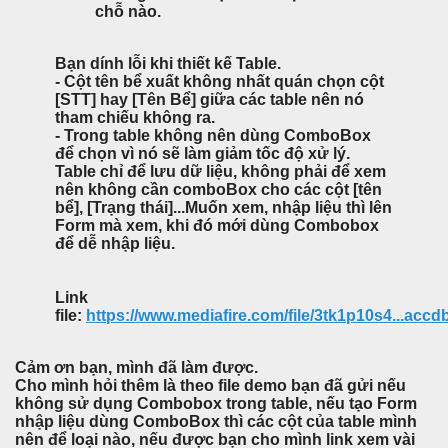
chỗ nào.
Bạn dính lỗi khi thiết kế Table.
- Cột tên bể xuất không nhất quán chọn cột
[STT] hay [Tên Bể] giữa các table nên nó
tham chiếu không ra.
- Trong table không nên dùng ComboBox
để chọn vì nó sẽ làm giảm tốc độ xử lý.
Table chỉ để lưu dữ liệu, không phải để xem
nên không cần comboBox cho các cột [tên
bể], [Trạng thái]...Muốn xem, nhập liệu thì lên
Form mà xem, khi đó mới dùng Combobox
để dễ nhập liệu.
Link
file:
https://www.mediafire.com/file/3tk1p10s4...accdb/
Cảm ơn bạn, mình đã làm được.
Cho mình hỏi thêm là theo file demo bạn đã gửi nếu
không sử dụng Combobox trong table, nếu tạo Form
nhập liệu dùng ComboBox thì các cột của table mình
nên để loại nào, nếu được bạn cho mình link xem vài