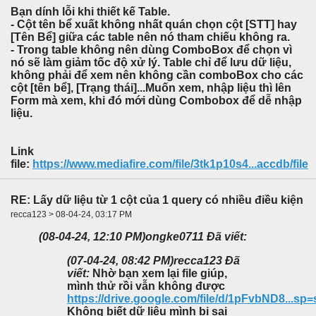
Bạn dính lỗi khi thiết kế Table.
- Cột tên bể xuất không nhất quán chọn cột [STT] hay
[Tên Bể] giữa các table nên nó tham chiếu không ra.
- Trong table không nên dùng ComboBox để chọn vì
nó sẽ làm giảm tốc độ xử lý. Table chỉ để lưu dữ liệu,
không phải để xem nên không cần comboBox cho các
cột [tên bể], [Trạng thái]...Muốn xem, nhập liệu thì lên
Form mà xem, khi đó mới dùng Combobox để dễ nhập
liệu.
Link
file:
https://www.mediafire.com/file/3tk1p10s4...accdb/file
RE: Lấy dữ liệu từ 1 cột của 1 query có nhiều điều kiện
recca123 > 08-04-24, 03:17 PM
(08-04-24, 12:10 PM)
ongke0711 Đã viết:
(07-04-24, 08:42 PM)
recca123 Đã
viết:
Nhờ bạn xem lại file giúp,
mình thử rồi vẫn không được
https://drive.google.com/file/d/1pFvbND8...sp
Không biết dữ liệu mình bị sai