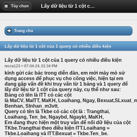
Lấy dữ liệu từ 1 cột của 1 query có nhiều điều kiện
Tùy chọn
Trang chủ
Lấy dữ liệu từ 1 cột của 1 query có nhiều điều kiện
Lấy dữ liệu từ 1 cột của 1 query có nhiều điều kiện
recca123 > 07-04-24, 01:34 PM
kính gửi các bác trong diễn đàn, em mới mày mò sử
dụng access để phục vụ cho công việc, hiện tại em
đang gặp vấn đề khi truy vấn từ 1 bảng và 1 query để
lấy dữ liệu từ 1 cột của query này, cụ thể như sau:
Bảng có tên là ITT có các cột
là MaCV, MaITT, MaKH, Loaihang, Ngay, Bexuat,SLxuat_m
Benhan, Slnhan_m3vtt.
Query có tên là Tkbe có các cột là : Trangthai,
Loaihang, Ten_be, Ngaybd, Ngaykt, MaKH,
Em đang thực hiện một truy vấn để nối dữ liệu của cột
TKbe.Trangthai theo điều kiện ITT.Loaihang =
Tkbe.Loaihang và ITT.Bexuat = Tkbe.Ten_be.