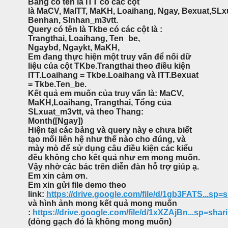
Bảng có tên là ITT có các cột
là MaCV, MaITT, MaKH, Loaihang, Ngay, Bexuat,SLx
Benhan, Slnhan_m3vtt.
Query có tên là Tkbe có các cột là :
Trangthai, Loaihang, Ten_be,
Ngaybd, Ngaykt, MaKH,
Em đang thực hiện một truy vấn để nối dữ
liệu của cột TKbe.Trangthai theo điều kiện
ITT.Loaihang = Tkbe.Loaihang và ITT.Bexuat
= Tkbe.Ten_be.
Kết quả em muốn của truy vấn là: MaCV,
MaKH,Loaihang, Trangthai, Tổng của
SLxuat_m3vtt, và theo Thang:
Month([Ngay])
Hiện tại các bảng và query này e chưa biết
tạo mối liên hệ như thế nào cho đúng, và
mày mò để sử dụng câu điều kiện các kiểu
đều không cho kết quả như em mong muốn.
Vậy nhờ các bác trên diễn đàn hỗ trợ giúp ạ.
Em xin cảm ơn.
Em xin gửi file demo theo
link:
https://drive.google.com/file/d/1gb3FATS...sp=
và hình ảnh mong kết quả mong muốn
:
https://drive.google.com/file/d/1xXZAjBn...sp=shar
(dòng gạch đỏ là không mong muốn)