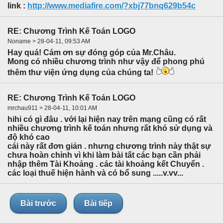
link :
http://www.mediafire.com/?xbj77bnq629b54c
RE: Chương Trình Kế Toán LOGO
Noname > 28-04-11, 09:53 AM
Hay quá! Cám ơn sự đóng góp của Mr.Châu.
Mong có nhiều chương trình như vậy để phong phú
thêm thư viện ứng dụng của chúng ta!
RE: Chương Trình Kế Toán LOGO
mrchau911 > 28-04-11, 10:01 AM
hihi có gì đâu . với lại hiện nay trên mạng cũng có rất
nhiều chương trình kế toán nhưng rất khó sử dụng và
độ khó cao
cái này rất đơn giản . nhưng chương trình này thật sự
chưa hoàn chỉnh vì khi làm bài tất các bạn cần phải
nhập thêm Tài Khoảng . các tài khoảng kết Chuyển .
các loại thuế hiện hành và có bổ sung .....v.vv...
Bài trước
Bài tiếp