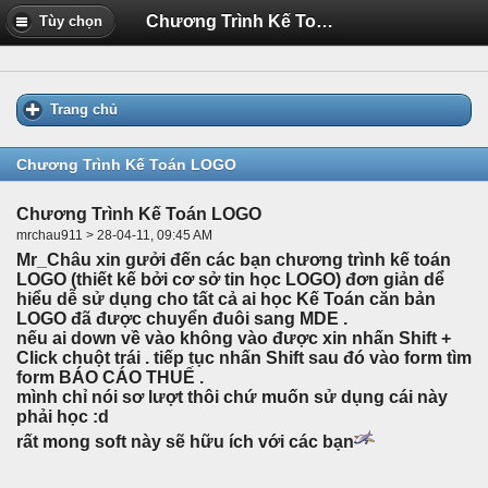
Chương Trình Kế Toán LOGO
Tùy chọn
Trang chủ
Chương Trình Kế Toán LOGO
Chương Trình Kế Toán LOGO
mrchau911 > 28-04-11, 09:45 AM
Mr_Châu xin gưởi đến các bạn chương trình kế toán
LOGO (thiết kế bởi cơ sở tin học LOGO) đơn giản dể
hiểu dễ sử dụng cho tất cả ai học Kế Toán căn bản
LOGO đã được chuyển đuôi sang MDE .
nếu ai down về vào không vào được xin nhấn Shift +
Click chuột trái . tiếp tục nhấn Shift sau đó vào form tìm
form BÁO CÁO THUẾ .
mình chỉ nói sơ lượt thôi chứ muốn sử dụng cái này
phải học :d
rất mong soft này sẽ hữu ích với các bạn