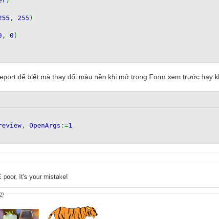
er
)
255
,
255
)
0
,
0
)
port để biết mà thay đổi màu nền khi mở trong Form xem trước hay khi
review
,
OpenArgs
:=
1
 poor, It's your mistake!
ღ