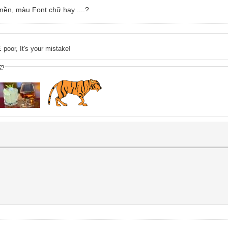
ền, màu Font chữ hay ....?
 poor, It's your mistake!
ღ