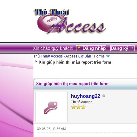
Xin chào quý khách!
Đăng nhập
Đăng ký
Thủ Thuật Access
›
Access Cơ Bản
›
Forms
Xin giúp hiển thị màu report trên form
0 Votes - 0 Average
1
2
3
4
5
Xin giúp hiển thị màu report trên form
huyhoang22
Tín đồ Access
30-08-23, 11:36 AM