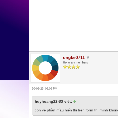
ongke0711
Honorary members
30-08-23, 08:08 PM
huyhoang22 Đã viết:
còn về phần mầu hiển thị trên form thì mình không