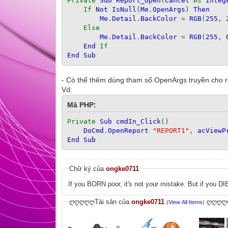
Private
Sub Report_Open
(
Cancel
As
Integ
If
Not IsNull
(
Me
.
OpenArgs
)
Then
Me
.
Detail
.
BackColor
=
RGB
(
255
,
Else
Me
.
Detail
.
BackColor
=
RGB
(
255
,
End
If
End Sub
- Có thể thêm dùng tham số OpenArgs truyền cho re
Vd:
Mã PHP:
Private
Sub cmdIn_Click
()
DoCmd
.
OpenReport
"REPORT1"
,
acViewP
End Sub
Chữ ký của
ongke0711
If you BORN poor, it's not your mistake. But if you DIE
ღღღღღTài sản của
ongke0711
ღღღღ
(
View All Items
)