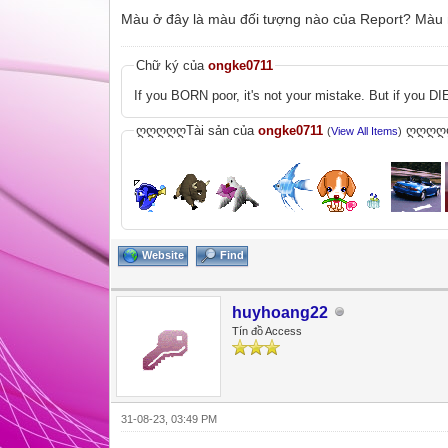
Màu ở đây là màu đối tượng nào của Report? Màu n
Chữ ký của
ongke0711
If you BORN poor, it's not your mistake. But if you DIE
ღღღღღTài sản của
ongke0711
ღღღღ
(
View All Items
)
Website
Find
huyhoang22
Tín đồ Access
31-08-23, 03:49 PM