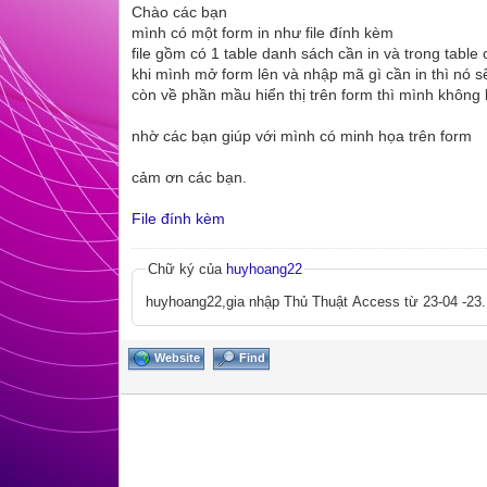
Chào các bạn
mình có một form in như file đính kèm
file gồm có 1 table danh sách cần in và trong table
khi mình mở form lên và nhập mã gì cần in thì nó s
còn về phần mầu hiển thị trên form thì mình không b
nhờ các bạn giúp với mình có minh họa trên form
cảm ơn các bạn.
File đính kèm
Chữ ký của
huyhoang22
huyhoang22,gia nhập Thủ Thuật Access từ 23-04 -23.
Website
Find