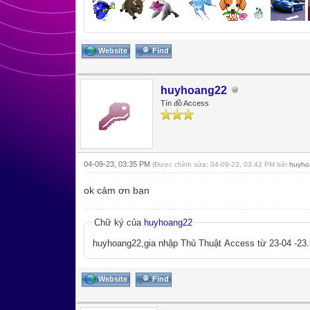
Website
Find
huyhoang22
Tín đồ Access
04-09-23, 03:35 PM
(Được chỉnh sửa: 04-09-23, 03:42 PM bởi
huyho
ok cảm ơn bạn
Chữ ký của
huyhoang22
huyhoang22,gia nhập Thủ Thuật Access từ 23-04 -23.
Website
Find