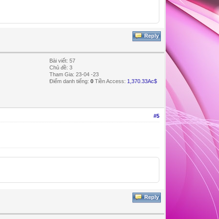
Reply
Bài viết: 57
Chủ đề: 3
Tham Gia: 23-04 -23
Điểm danh tiếng:
0
Tiền Access:
1,370.33Ac$
#5
Reply