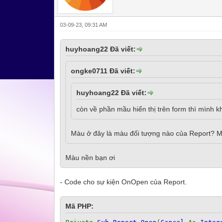
03-09-23, 09:31 AM
huyhoang22 Đã viết:
ongke0711 Đã viết:
huyhoang22 Đã viết:
còn về phần mầu hiển thị trên form thì mình kh
Màu ở đây là màu đối tượng nào của Report? M
Màu nền bạn ơi
- Code cho sự kiện OnOpen của Report.
Mã PHP: