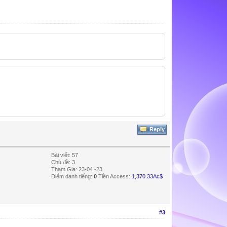
Reply
Bài viết: 57
Chủ đề: 3
Tham Gia: 23-04 -23
Điểm danh tiếng:
0
Tiền Access:
1,370.33Ac$
#3