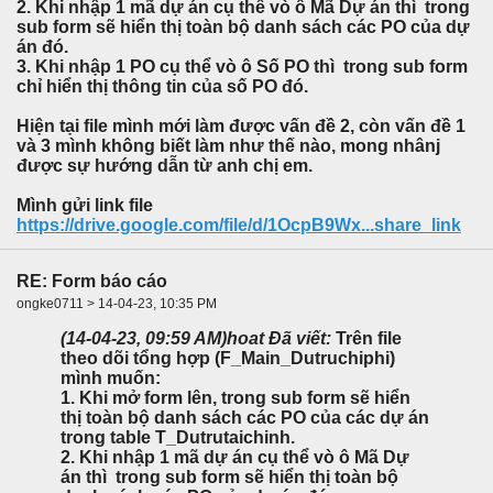
2. Khi nhập 1 mã dự án cụ thể vò ô Mã Dự án thì trong
sub form sẽ hiển thị toàn bộ danh sách các PO của dự
án đó.
3. Khi nhập 1 PO cụ thể vò ô Số PO thì trong sub form
chỉ hiển thị thông tin của số PO đó.
Hiện tại file mình mới làm được vấn đề 2, còn vấn đề 1
và 3 mình không biết làm như thế nào, mong nhânj
được sự hướng dẫn từ anh chị em.
Mình gửi link file
https://drive.google.com/file/d/1OcpB9Wx...share_link
RE: Form báo cáo
ongke0711 > 14-04-23, 10:35 PM
(14-04-23, 09:59 AM)
hoat Đã viết:
Trên file
theo dõi tổng hợp (F_Main_Dutruchiphi)
mình muốn:
1. Khi mở form lên, trong sub form sẽ hiển
thị toàn bộ danh sách các PO của các dự án
trong table T_Dutrutaichinh.
2. Khi nhập 1 mã dự án cụ thể vò ô Mã Dự
án thì trong sub form sẽ hiển thị toàn bộ