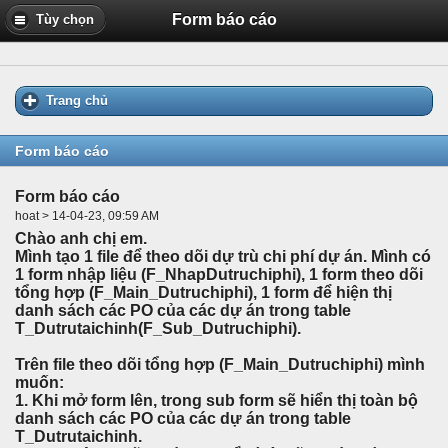
Form báo cáo
Tùy chọn
Trang chủ
Form báo cáo
Form báo cáo
hoat > 14-04-23, 09:59 AM
Chào anh chị em.
Mình tạo 1 file để theo dõi dự trù chi phí dự án. Mình có
1 form nhập liệu (F_NhapDutruchiphi), 1 form theo dõi
tổng hợp (F_Main_Dutruchiphi), 1 form để hiện thị
danh sách các PO của các dự án trong table
T_Dutrutaichinh(F_Sub_Dutruchiphi).
Trên file theo dõi tổng hợp (F_Main_Dutruchiphi) mình
muốn:
1. Khi mở form lên, trong sub form sẽ hiển thị toàn bộ
danh sách các PO của các dự án trong table
T_Dutrutaichinh.