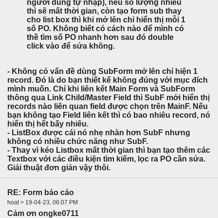
người dùng tự nhập), nếu số lượng nhiều
thì sẽ mất thời gian, còn tạo form sub thay
cho list box thì khi mở lên chỉ hiển thị mỗi 1
số PO. Không biết có cách nào để mình có
thề tìm số PO nhanh hơn sau đó double
click vào để sửa không.
- Không có vấn đề dùng SubForm mở lên chỉ hiện 1
record. Đó là do bạn thiết kế không đúng với mục đích
mình muốn. Chỉ khi liên kết Main Form và SubForm
thông qua Link Child/Master Field thì SubF mới hiển thị
records nào liên quan field được chọn trên MainF. Nếu
bạn không tạo Field liên kết thì có bao nhiêu record, nó
hiển thị hết bấy nhiêu.
- ListBox được cái nó nhẹ nhàn hơn SubF nhưng
không có nhiều chức năng như SubF.
- Thay vì kéo Listbox mất thời gian thì bạn tạo thêm các
Textbox với các điều kiện tìm kiếm, lọc ra PO cần sửa.
Giải thuật đơn giản vậy thôi.
RE: Form báo cáo
hoat > 19-04-23, 06:07 PM
Cảm ơn ongke0711