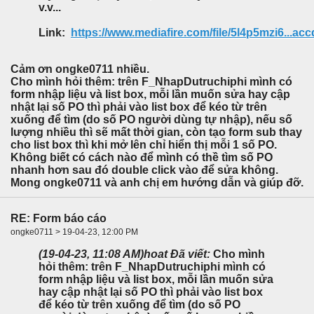
v.v...
Link:
https://www.mediafire.com/file/5l4p5mzi6...accd
Cảm ơn ongke0711 nhiều.
Cho mình hỏi thêm: trên F_NhapDutruchiphi mình có
form nhập liệu và list box, mỗi lần muốn sửa hay cập
nhật lại số PO thì phải vào list box để kéo từ trên
xuống để tìm (do số PO người dùng tự nhập), nếu số
lượng nhiều thì sẽ mất thời gian, còn tạo form sub thay
cho list box thì khi mở lên chỉ hiển thị mỗi 1 số PO.
Không biết có cách nào để mình có thề tìm số PO
nhanh hơn sau đó double click vào để sửa không.
Mong ongke0711 và anh chị em hướng dẫn và giúp đỡ.
RE: Form báo cáo
ongke0711 > 19-04-23, 12:00 PM
(19-04-23, 11:08 AM)
hoat Đã viết:
Cho mình
hỏi thêm: trên F_NhapDutruchiphi mình có
form nhập liệu và list box, mỗi lần muốn sửa
hay cập nhật lại số PO thì phải vào list box
để kéo từ trên xuống để tìm (do số PO