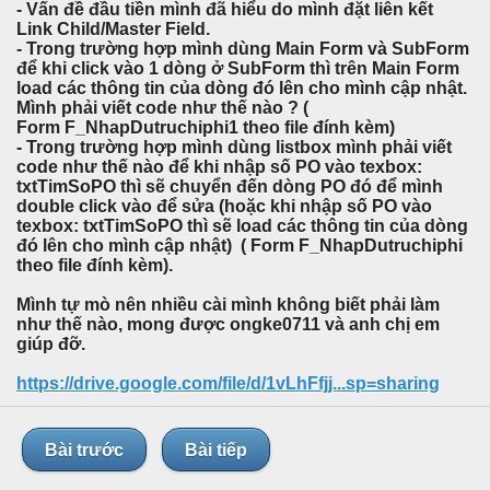
- Vấn đề đầu tiền mình đã hiểu do mình đặt liên kết
Link Child/Master Field.
- Trong trường hợp mình dùng Main Form và SubForm
để khi click vào 1 dòng ở SubForm thì trên Main Form
load các thông tin của dòng đó lên cho mình cập nhật.
Mình phải viết code như thế nào ? (
Form F_NhapDutruchiphi1 theo file đính kèm)
- Trong trường hợp mình dùng listbox mình phải viết
code như thế nào để khi nhập số PO vào texbox:
txtTimSoPO thì sẽ chuyển đến dòng PO đó để mình
double click vào để sửa (hoặc khi nhập số PO vào
texbox: txtTimSoPO thì sẽ load các thông tin của dòng
đó lên cho mình cập nhật) ( Form F_NhapDutruchiphi
theo file đính kèm).
Mình tự mò nên nhiều cài mình không biết phải làm
như thế nào, mong được ongke0711 và anh chị em
giúp đỡ.
https://drive.google.com/file/d/1vLhFfjj...sp=sharing
Bài trước
Bài tiếp