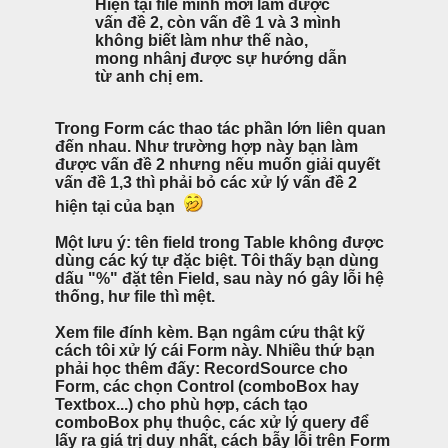
Hiện tại file mình mới làm được
vấn đề 2, còn vấn đề 1 và 3 mình
không biết làm như thế nào,
mong nhânj được sự hướng dẫn
từ anh chị em.
Trong Form các thao tác phần lớn liên quan
đến nhau. Như trường hợp này bạn làm
được vấn đề 2 nhưng nếu muốn giải quyết
vấn đề 1,3 thì phải bỏ các xử lý vấn đề 2
hiện tại của bạn
Một lưu ý: tên field trong Table không được
dùng các ký tự đặc biệt. Tôi thấy bạn dùng
dấu "%" đặt tên Field, sau này nó gây lỗi hệ
thống, hư file thì mệt.
Xem file đính kèm. Bạn ngâm cứu thật kỹ
cách tôi xử lý cái Form này. Nhiều thứ bạn
phải học thêm đấy: RecordSource cho
Form, các chọn Control (comboBox hay
Textbox...) cho phù hợp, cách tạo
comboBox phụ thuộc, các xử lý query để
lấy ra giá trị duy nhất, cách bẫy lỗi trên Form