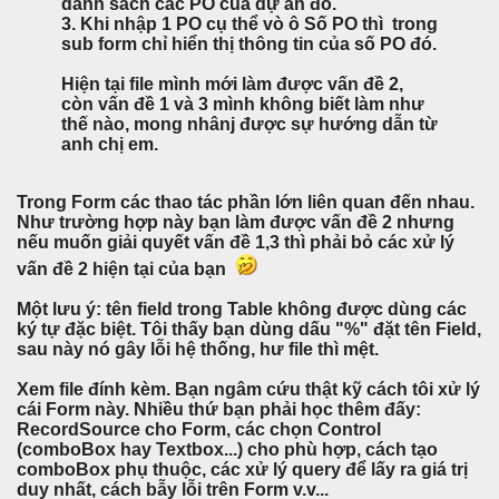
danh sách các PO của dự án đó.
3. Khi nhập 1 PO cụ thể vò ô Số PO thì trong
sub form chỉ hiển thị thông tin của số PO đó.
Hiện tại file mình mới làm được vấn đề 2,
còn vấn đề 1 và 3 mình không biết làm như
thế nào, mong nhânj được sự hướng dẫn từ
anh chị em.
Trong Form các thao tác phần lớn liên quan đến nhau.
Như trường hợp này bạn làm được vấn đề 2 nhưng
nếu muốn giải quyết vấn đề 1,3 thì phải bỏ các xử lý
vấn đề 2 hiện tại của bạn
Một lưu ý: tên field trong Table không được dùng các
ký tự đặc biệt. Tôi thấy bạn dùng dấu "%" đặt tên Field,
sau này nó gây lỗi hệ thống, hư file thì mệt.
Xem file đính kèm. Bạn ngâm cứu thật kỹ cách tôi xử lý
cái Form này. Nhiều thứ bạn phải học thêm đấy:
RecordSource cho Form, các chọn Control
(comboBox hay Textbox...) cho phù hợp, cách tạo
comboBox phụ thuộc, các xử lý query để lấy ra giá trị
duy nhất, cách bẫy lỗi trên Form v.v...