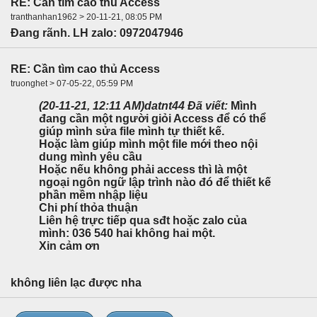
RE: Cần tìm cao thủ Access
tranthanhan1962 > 20-11-21, 08:05 PM
Đang rãnh. LH zalo: 0972047946
RE: Cần tìm cao thủ Access
truonghet > 07-05-22, 05:59 PM
(20-11-21, 12:11 AM)
datnt44 Đã viết:
Mình
đang cần một người giỏi Access để có thể
giúp mình sửa file mình tự thiết kế.
Hoặc làm giúp mình một file mới theo nội
dung mình yêu cầu
Hoặc nếu không phải access thì là một
ngoại ngôn ngữ lập trình nào đó để thiết kế
phần mềm nhập liệu
Chi phí thỏa thuận
Liên hệ trực tiếp qua sđt hoặc zalo của
mình: 036 540 hai không hai một.
Xin cảm ơn
không liên lạc được nha