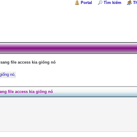
Portal
Tìm kiếm
T
 sang file access kia giống nó
 giống nó
,
sang file access kia giống nó