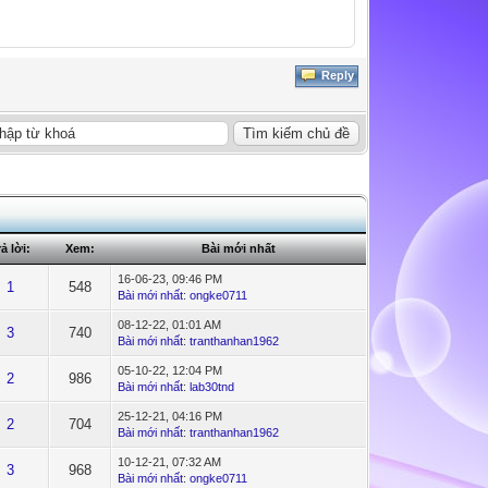
Reply
rả lời:
Xem:
Bài mới nhất
16-06-23, 09:46 PM
1
548
Bài mới nhất
:
ongke0711
08-12-22, 01:01 AM
3
740
Bài mới nhất
:
tranthanhan1962
05-10-22, 12:04 PM
2
986
Bài mới nhất
:
lab30tnd
25-12-21, 04:16 PM
2
704
Bài mới nhất
:
tranthanhan1962
10-12-21, 07:32 AM
3
968
Bài mới nhất
:
ongke0711