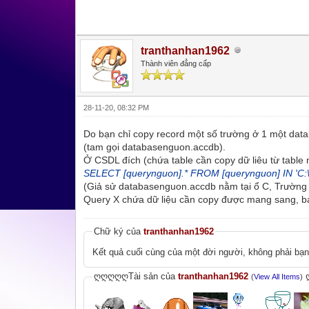
tranthanhan1962
Thành viên đẳng cấp
28-11-20, 08:32 PM
Do bạn chỉ copy record một số trường ở 1 một data
(tam gọi databasenguon.accdb).
Ở CSDL đích (chứa table cần copy dữ liêu từ table 
SELECT [querynguon].* FROM [querynguon] IN 'C:
(Giả sử databasenguon.accdb nằm tại ổ C, Trường 
Query X chứa dữ liệu cần copy được mang sang, bạ
Chữ ký của
tranthanhan1962
Kết quả cuối cùng của một đời người, không phải bạ
ღღღღღTài sản của
tranthanhan1962
(
View All Items
)