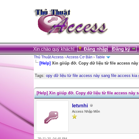
Xin chào quý khách!
Đăng nhập
Đăng ký
Thủ Thuật Access
›
Access Cơ Bản
›
Table
[Help]
Xin giiúp đỡ. Copy dữ liệu từ file access này
Tags:
opy dữ liệu từ file access này sang file access kia
0 Votes - 0 Average
1
2
3
4
5
[Help] Xin giiúp đỡ. Copy dữ liệu từ file access này 
letvnhi
Access Nhập Môn
25-11-20, 04:45 PM