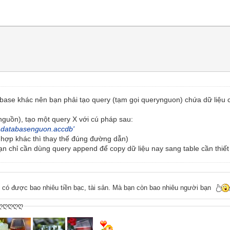
base khác nên bạn phải tạo query (tạm gọi querynguon) chứa dữ liệu c
nguồn), tạo một query X với cú pháp sau:
\databasenguon.accdb'
hợp khác thì thay thế đúng đường dẫn)
n chỉ cần dùng query append để copy dữ liệu nay sang table cần thiết
n có được bao nhiêu tiền bạc, tài sản. Mà bạn còn bao nhiêu người bạn
ღღღღღ