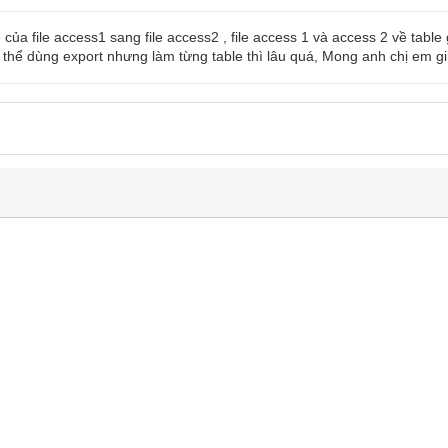
 của file access1 sang file access2 , file access 1 và access 2 về tab
hể dùng export nhưng làm từng table thì lâu quá, Mong anh chị em gi