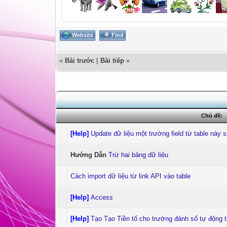
Website
Find
«
Bài trước
|
Bài tiếp
»
Chủ đề:
[Help]
Update dữ liệu một trường field từ table này 
Hướng Dẫn
Trừ hai bảng dữ liệu
Cách import dữ liệu từ link API vào table
[Help]
Access
[Help]
Tạo Tạo Tiền tố cho trường đánh số tự động 