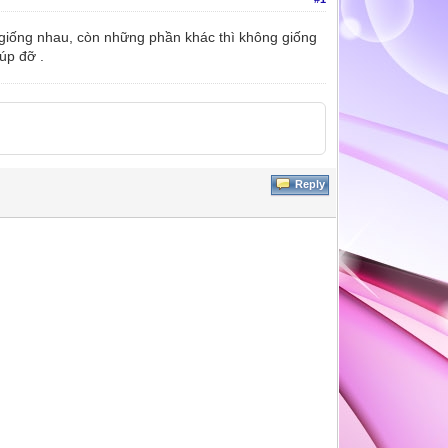
le giống nhau, còn những phần khác thì không giống
úp đỡ .
Reply