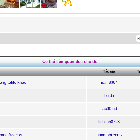
Có thể liên quan đến chủ đề
Tác giả
T
sang table khác
nam8384
buida
lab30tnd
linhlinh8723
trong Access
thaomobilecntv