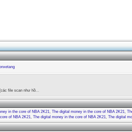
onxetang
các file scan như hồ...
oney in the core of NBA 2K21
,
The digital money in the core of NBA 2K21
,
Th
e core of NBA 2K21
,
The digital money in the core of NBA 2K21
,
The digital m