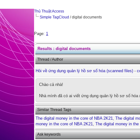
Thủ Thuật Access
Simple TagCloud
/ digital documents
Page:
1
Results : digital documents
Thread / Author
Hỏi về ứng dụng quản lý hồ sơ số hóa (scanned files)
-
c
Chào cả nhà!
Nhà mình đã có ai viết ứng dụng quản lý hồ sơ số hóa (
Similar Thread Tags
The digital money in the core of NBA 2K21
,
The digital m
money in the core of NBA 2K21
,
The digital money in th
Ask keywords