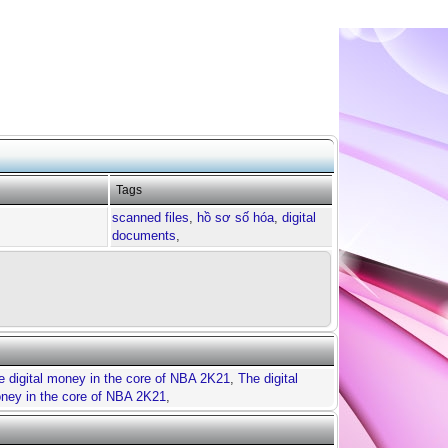
Tags
scanned files
,
hồ sơ số hóa
,
digital
documents
,
e digital money in the core of NBA 2K21
,
The digital
oney in the core of NBA 2K21
,