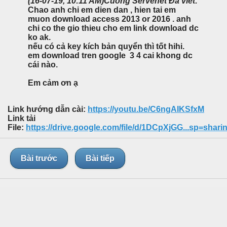
(16-07-19, 10:11 AM)
Cuong Servenet Đã viết:
Chao anh chi em dien dan , hien tai em
muon download access 2013 or 2016 . anh
chi co the gio thieu cho em link download dc
ko ak.
nếu có cả key kích bản quyển thì tốt hihi.
em download tren google 3 4 cai khong dc
cái nào.
Em cảm ơn ạ
Link hướng dẫn cài:
https://youtu.be/C6ngAIKSfxM
Link tải
File:
https://drive.google.com/file/d/1DCpXjGG...sp=shari
Bài trước
Bài tiếp