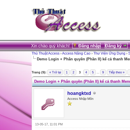
Xin chào quý khách!
Đăng nhập
Đăng ký
Thủ Thuật Access
›
Access Nâng Cao
›
Thư Viện Ứng Dụng
›
Demo Login + Phân quyền (Phần II) kể cả thanh M
0 Votes - 0 Average
1
2
3
4
5
Trang (9):
« Trở lại
1
2
3
4
5
...
9
Tiếp theo »
Demo Login + Phân quyền (Phần II) kể cả thanh Men
hoangktxd
Access Nhập Môn
13-05-17, 11:01 PM