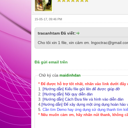
15-05-17, 09:46 PM
tracanhtam Đã viết:
Cho tôi xin 1 file, xin cảm ơn. lngoctrac@gmail.co
Đã gửi email trên
Chữ ký của
maidinhdan
* Để được hỗ trợ tốt nhất, nhấn vào link dưới đây
1.
[Hướng dẫn] Kiểu file gửi lên để được giúp đỡ
2.
[Hướng dẫn] Nội quy diễn đàn
3.
[Hướng dẫn] Cách Đưa file và hình vào diễn đàn
4.
[Hướng dẫn] Để xây dựng một ứng dụng hoàn hảo v
5.
Cần tìm Demo hay ứng dụng sử dụng thanh tìm kiếm
* Nếu muốn cảm ơn, hãy nhấn nút thank, không cầ