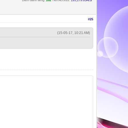
Điểm danh tiếng:
102
Tiền Access:
193,179.03Ac$
#25
(15-05-17, 10:21 AM)