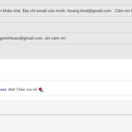
ham khảo nhé. Địa chỉ email của mình: hoang.ktxd@gmail.com . Cảm ơn 
ungminhluan@gmail.com, xin cảm ơn
.
cess
nhé! Chúc vui vẻ