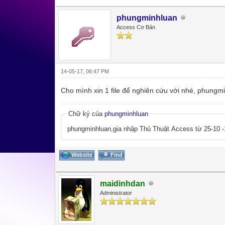
phungminhluan
Access Cơ Bản
14-05-17, 06:47 PM
Cho mình xin 1 file để nghiên cứu với nhé, phung
Chữ ký của
phungminhluan
phungminhluan,gia nhập Thủ Thuật Access từ 25-10 -
Website
Find
maidinhdan
Administrator