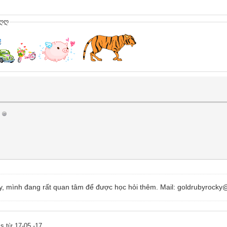
ღღ
y, mình đang rất quan tâm để được học hỏi thêm. Mail: goldrubyrock
 từ 17-05 -17.