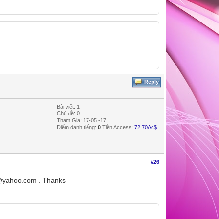
Reply
Bài viết: 1
Chủ đề: 0
Tham Gia: 17-05 -17
Điểm danh tiếng:
0
Tiền Access:
72.70Ac$
#26
y@yahoo.com . Thanks