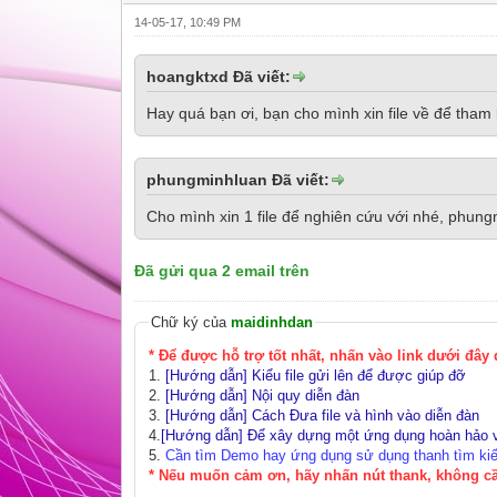
14-05-17, 10:49 PM
hoangktxd Đã viết:
Hay quá bạn ơi, bạn cho mình xin file về để tha
phungminhluan Đã viết:
Cho mình xin 1 file để nghiên cứu với nhé, phu
Đã gửi qua 2 email trên
Chữ ký của
maidinhdan
* Để được hỗ trợ tốt nhất, nhấn vào link dưới đây
1.
[Hướng dẫn] Kiểu file gửi lên để được giúp đỡ
2.
[Hướng dẫn] Nội quy diễn đàn
3.
[Hướng dẫn] Cách Đưa file và hình vào diễn đàn
4.
[Hướng dẫn] Để xây dựng một ứng dụng hoàn hảo v
5.
Cần tìm Demo hay ứng dụng sử dụng thanh tìm kiếm
* Nếu muốn cảm ơn, hãy nhấn nút thank, không cầ