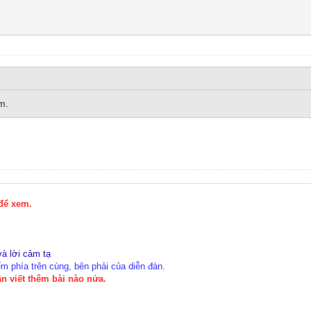
m.
 để xem.
à lời cảm tạ
 phía trên cùng, bên phải của diễn đàn.
n viết thêm bài nào nửa.