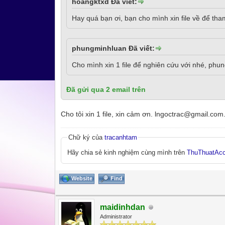
hoangktxd Đã viết:
Hay quá bạn ơi, bạn cho mình xin file về để t
phungminhluan Đã viết:
Cho mình xin 1 file để nghiên cứu với nhé, ph
Đã gửi qua 2 email trên
Cho tôi xin 1 file, xin cảm ơn. lngoctrac@gmail.com
Chữ ký của
tracanhtam
Hãy chia sẻ kinh nghiệm cùng mình trên
ThuThuatAc
Website
Find
maidinhdan
Administrator