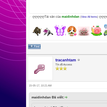
ღღღღღTài sản của
maidinhdan
ღღღ
(
View All Items
)
Find
tracanhtam
Tín đồ Access
15-05-17, 10:21 AM
maidinhdan Đã viết: