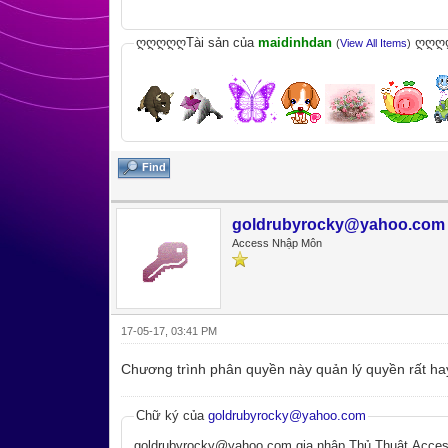
ღღღღღTài sản của
maidinhdan
ღღღ
(
View All Items
)
Find
goldrubyrocky@yahoo.com
Access Nhập Môn
17-05-17, 03:41 PM
Chương trình phân quyền này quản lý quyền rất ha
Chữ ký của
goldrubyrocky@yahoo.com
goldrubyrocky@yahoo.com,gia nhập Thủ Thuật Access