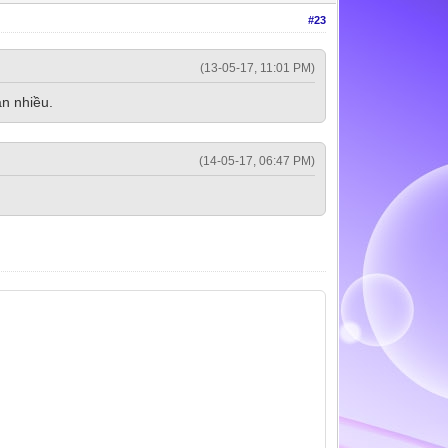
#23
(13-05-17, 11:01 PM)
ạn nhiều.
(14-05-17, 06:47 PM)