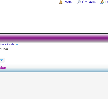
Portal
Tìm kiếm
T
Share Code
enubar
ubar