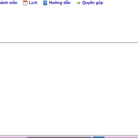
hành viên
Lịch
Hướng dẫn
Quyên góp