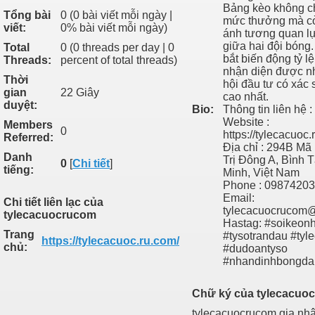
Bảng kèo không ch
Tổng bài
0 (0 bài viết mỗi ngày |
mức thưởng mà c
viết:
0% bài viết mỗi ngày)
ánh tương quan l
giữa hai đội bóng
Total
0 (0 threads per day | 0
bắt biến động tỷ l
Threads:
percent of total threads)
nhận diện được n
Thời
hội đầu tư có xác 
gian
22 Giây
cao nhất.
duyệt:
Bio:
Thông tin liên hệ :
Website :
Members
0
https://tylecacuoc.
Referred:
Địa chỉ : 294B Mã 
Danh
Trị Đông A, Bình 
0
[
Chi tiết
]
tiếng:
Minh, Việt Nam
Phone : 0987420
Email:
Chi tiết liên lạc của
tylecacuocrucom
tylecacuocrucom
Hastag: #soikeon
Trang
#tysotrandau #tyl
https://tylecacuoc.ru.com/
chủ:
#dudoantyso
#nhandinhbongda
Chữ ký của tylecacuo
tylecacuocrucom,gia nh