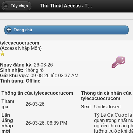
Thủ Thuật Access - Thông tin của tylecacuocrucom
Tùy chọn
Trang chủ
tylecacuocrucom
(Access Nhập Môn)
Ngày đăng ký:
26-03-26
Sinh nhật:
Không rõ
Giờ khu vực:
09-08-26 lúc 02:37 AM
Tình trạng:
Offline
Thông tin của tylecacuocrucom
Thông tin cá nhân của
tylecacuocrucom
Tham
26-03-26
gia:
Sex:
Undisclosed
Lần
Tỷ Lệ Cá Cược là 
đăng
quan trọng nhất m
26-03-26, 06:39 PM
nhập
người chơi cần ph
mới
lưỡng trước khi đặt