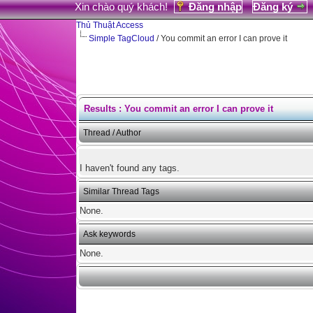
Xin chào quý khách!
Đăng nhập
Đăng ký
Thủ Thuật Access
Simple TagCloud
/ You commit an error I can prove it
Results : You commit an error I can prove it
Thread / Author
I haven't found any tags.
Similar Thread Tags
None.
Ask keywords
None.