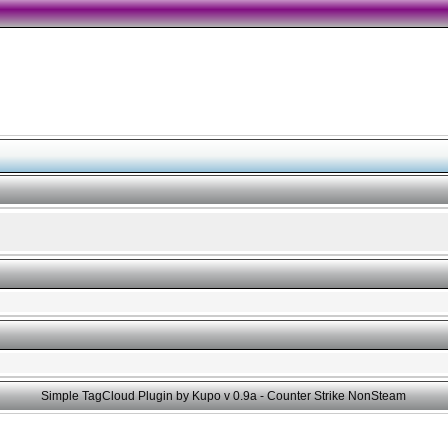
Simple TagCloud Plugin by Kupo v 0.9a -
Counter Strike NonSteam