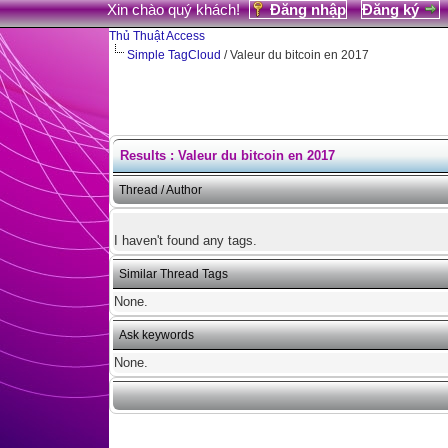
Xin chào quý khách!
Đăng nhập
Đăng ký
Thủ Thuật Access
Simple TagCloud
/ Valeur du bitcoin en 2017
Results : Valeur du bitcoin en 2017
Thread / Author
I haven't found any tags.
Similar Thread Tags
None.
Ask keywords
None.