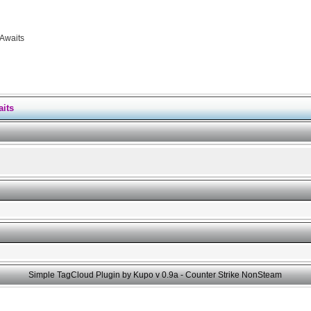
 Awaits
aits
Simple TagCloud Plugin by Kupo v 0.9a -
Counter Strike NonSteam