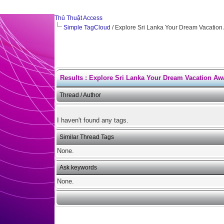
Thủ Thuật Access
Simple TagCloud
/ Explore Sri Lanka Your Dream Vacation
Results : Explore Sri Lanka Your Dream Vacation Aw
Thread / Author
I haven't found any tags.
Similar Thread Tags
None.
Ask keywords
None.