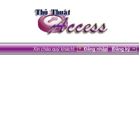
Xin chào quý khách!
Đăng nhập
Đăng ký