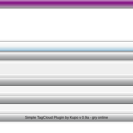
Simple TagCloud Plugin by Kupo v 0.9a -
gry online