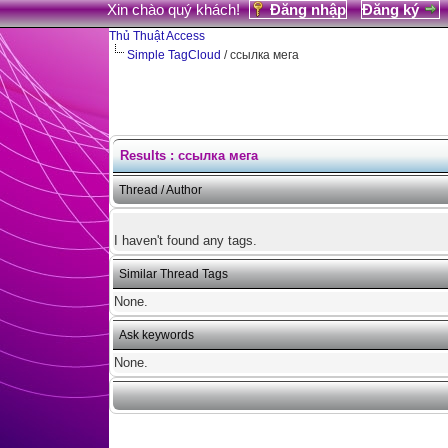
Xin chào quý khách!
Đăng nhập
Đăng ký
Thủ Thuật Access
Simple TagCloud
/ ссылка мега
Results : ссылка мега
Thread / Author
I haven't found any tags.
Similar Thread Tags
None.
Ask keywords
None.