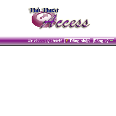
Xin chào quý khách!
Đăng nhập
Đăng ký