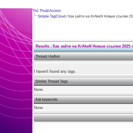
Thủ Thuật Access
Simple TagCloud
/ Как зайти на KrAkeN Новые ссылки 20
Results : Как зайти на KrAkeN Новые ссылки 2025
Thread / Author
I haven't found any tags.
Similar Thread Tags
None.
Ask keywords
None.