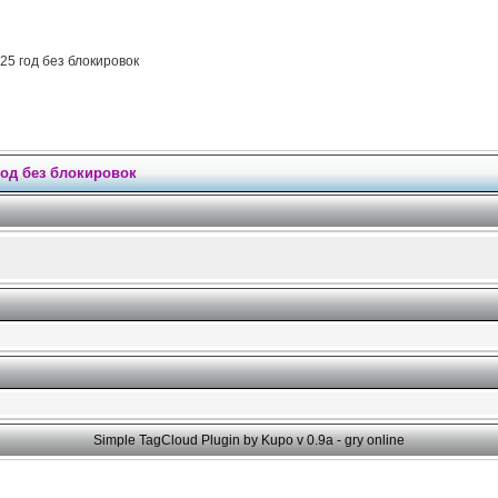
25 год без блокировок
 год без блокировок
Simple TagCloud Plugin by Kupo v 0.9a -
gry online