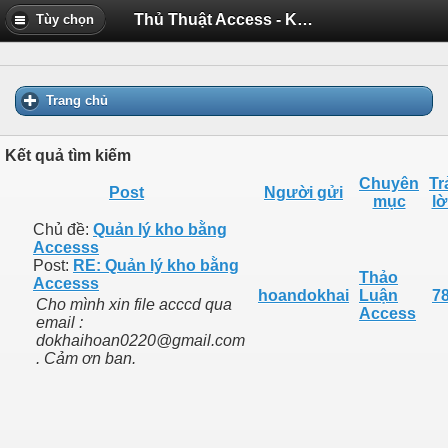
Thủ Thuật Access - Kết quả tìm kiếm
Tùy chọn
Trang chủ
Kết quả tìm kiếm
Chuyên
Tr
Post
Người gửi
mục
lờ
Chủ đề:
Quản lý kho bằng
Accesss
Post:
RE: Quản lý kho bằng
Thảo
Accesss
hoandokhai
Luận
7
Cho mình xin file acccd qua
Access
email :
dokhaihoan0220@gmail.com
. Cảm ơn ban.