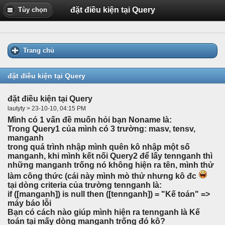
đặt điều kiện tại Query
Tùy chọn
Trang chủ
đặt điều kiện tại Query
đặt điều kiện tại Query
lautyty > 23-10-10, 04:15 PM
Mình có 1 vấn đề muốn hỏi bạn Noname là:
Trong Query1 của mình có 3 trường: masv, tensv,
manganh
trong quá trình nhập mình quên kô nhập một số
manganh, khi mình kết nối Query2 để lấy tennganh thì
những manganh trống nó không hiện ra tên, mình thử
làm công thức (cái này mình mò thử nhưng kô đc
tại dòng criteria của trường tennganh là:
if ([manganh]) is null then ([tennganh]) = "Kế toán" =>
máy báo lỗi
Bạn có cách nào giúp mình hiện ra tennganh là Kế
toán tại mấy dòng manganh trống đó kô?