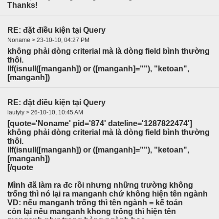
Thanks!
RE: đặt điều kiện tại Query
Noname > 23-10-10, 04:27 PM
không phải dòng criterial mà là dòng field bình thường
thôi.
IIf(isnull([manganh]) or ([manganh]=""), "ketoan",
[manganh])
RE: đặt điều kiện tại Query
lautyty > 26-10-10, 10:45 AM
[quote='Noname' pid='874' dateline='1287822474']
không phải dòng criterial mà là dòng field bình thường
thôi.
IIf(isnull([manganh]) or ([manganh]=""), "ketoan",
[manganh])
[/quote
Mình đã làm ra đc rồi nhưng những trường không
trống thì nó lại ra manganh chứ không hiện tên ngành
VD: nếu manganh trống thì tên ngành = kế toán
còn lại nếu manganh khong trống thì hiện tên