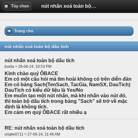
nút nhấn xoá toàn bộ dấu tích
Tùy chọn
Trang chủ
nút nhấn xoá toàn bộ dấu tích
nút nhấn xoá toàn bộ dấu tích
buida > 26-06-24, 10:53 PM
Kính chào quý ÔBACE
Em có một câu hỏi mà tìm hoài không có trên diễn đàn
Em có bảng Sach(TenSach, TacGia, NamSX, DauTich)
DauTich có kiểu dữ liệu là Yes/No
Em muốn tạo một nút nhấn, mà khi nhấn vào nút đó,
thì toàn bộ dấu tích trong bảng "Sach" sẽ trở về mặc
định là không tích.
Em cảm ơn quý ÔBACE rất nhiều ạ
RE: nút nhấn xoá toàn bộ dấu tích
ongke0711 > 27-06-24, 11:46 AM