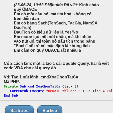
(26-06-24, 10:53 PM)
buida Đã viết:
Kính chào
quý ÔBACE
Em có một câu hỏi mà tìm hoài không có
trên diễn đàn
Em có bảng Sach(TenSach, TacGia, NamSX,
DauTich)
DauTich có kiểu dữ liệu là Yes/No
Em muốn tạo một nút nhấn, mà khi nhấn
vào nút đó, thì toàn bộ dấu tích trong bảng
"Sach" sẽ trở về mặc định là không tích.
Em cảm ơn quý ÔBACE rất nhiều ạ
Có 2 cách làm: một là tạo 1 cái Update Query, hai là viết
code VBA cho cái query đó.
Vd: Tao 1 nút lệnh: cmdXoaChonTatCa
Mã PHP:
Private
Sub cmd_XoaChonTatCa_Click
()
CurrentDb
.
Execute
"UPDATE tblSach SET DauTich = Fal
End Sub
Bài trước
Bài tiếp