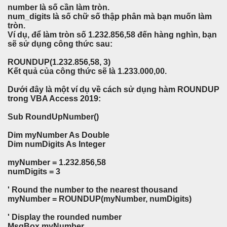
number là số cần làm tròn.
num_digits là số chữ số thập phân mà bạn muốn làm
tròn.
Ví dụ, để làm tròn số 1.232.856,58 đến hàng nghìn, bạn
sẽ sử dụng công thức sau:
ROUNDUP(1.232.856,58, 3)
Kết quả của công thức sẽ là 1.233.000,00.
Dưới đây là một ví dụ về cách sử dụng hàm ROUNDUP
trong VBA Access 2019:
Sub RoundUpNumber()
Dim myNumber As Double
Dim numDigits As Integer
myNumber = 1.232.856,58
numDigits = 3
' Round the number to the nearest thousand
myNumber = ROUNDUP(myNumber, numDigits)
' Display the rounded number
MsgBox myNumber