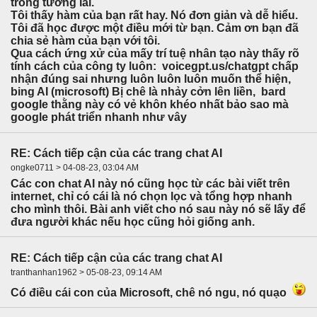
trong tương lai.
Tôi thấy hàm của bạn rất hay. Nó đơn giản và dễ hiểu.
Tôi đã học được một điều mới từ bạn. Cảm ơn bạn đã
chia sẻ hàm của bạn với tôi.
Qua cách ứng xử của mấy trí tuệ nhân tạo này thấy rõ
tính cách của công ty luôn: voicegpt.us/chatgpt chấp
nhận đúng sai nhưng luôn luôn luôn muốn thể hiện,
bing AI (microsoft) Bị chê là nhảy cởn lên liền, bard
google thằng này có vẻ khôn khéo nhất bảo sao mà
google phát triển nhanh như vây
RE: Cách tiếp cận của các trang chat AI
ongke0711 > 04-08-23, 03:04 AM
Các con chat AI này nó cũng học từ các bài viết trên
internet, chỉ có cái là nó chọn lọc và tổng hợp nhanh
cho mình thôi. Bài anh viết cho nó sau này nó sẽ lấy để
đưa người khác nếu học cũng hỏi giống anh.
RE: Cách tiếp cận của các trang chat AI
tranthanhan1962 > 05-08-23, 09:14 AM
Có điều cái con của Microsoft, chê nó ngu, nó quạo