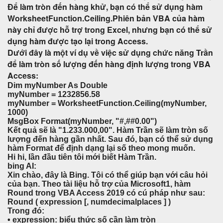
Để làm tròn đến hàng khử, bạn có thể sử dụng hàm
WorksheetFunction.Ceiling.Phiên bản VBA của hàm
này chỉ được hỗ trợ trong Excel, nhưng bạn có thể sử
dụng hàm được tạo lại trong Access.
Dưới đây là một ví dụ về việc sử dụng chức năng Trần
để làm tròn số lượng đến hàng định lượng trong VBA
Access:
Dim myNumber As Double
myNumber = 1232856.58
myNumber = WorksheetFunction.Ceiling(myNumber,
1000)
MsgBox Format(myNumber, "#,##0.00")
Kết quả sẽ là "1.233.000,00". Hàm Trần sẽ làm tròn số
lượng đến hàng gần nhất. Sau đó, bạn có thể sử dụng
hàm Format để định dạng lại số theo mong muốn.
Hi hi, lần đầu tiên tôi mới biết Hàm Trần.
bing AI:
Xin chào, đây là Bing. Tôi có thể giúp bạn với câu hỏi
của bạn. Theo tài liệu hỗ trợ của Microsoft1, hàm
Round trong VBA Access 2019 có cú pháp như sau:
Round ( expression [, numdecimalplaces ] )
Trong đó:
• expression: biểu thức số cần làm tròn