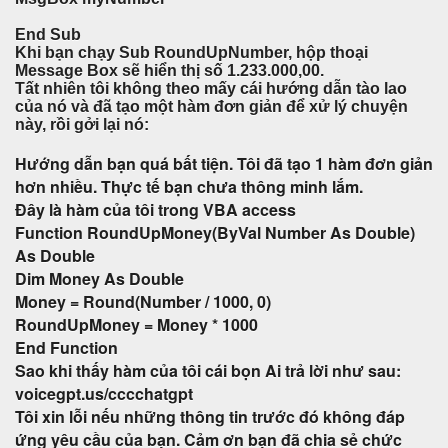
End Sub
Khi bạn chạy Sub RoundUpNumber, hộp thoại
Message Box sẽ hiển thị số 1.233.000,00.
Tất nhiên tôi không theo mấy cái hướng dẫn tào lao
của nó và đã tạo một hàm đơn giản để xử lý chuyện
này, rồi gởi lại nó:
Hướng dẫn bạn quá bất tiện. Tôi đã tạo 1 hàm đơn giản
hơn nhiều. Thực tế bạn chưa thông minh lắm.
Đây là hàm của tôi trong VBA access
Function RoundUpMoney(ByVal Number As Double)
As Double
Dim Money As Double
Money = Round(Number / 1000, 0)
RoundUpMoney = Money * 1000
End Function
Sao khi thấy hàm của tôi cái bọn Ai trả lời như sau:
voicegpt.us/cccchatgpt
Tôi xin lỗi nếu những thông tin trước đó không đáp
ứng yêu cầu của bạn. Cảm ơn bạn đã chia sẻ chức