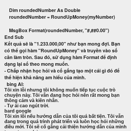
Dim roundedNumber As Double
roundedNumber = RoundUpMoney(myNumber)
MsgBox Format(roundedNumber, "#,##0.00")
End Sub
Kết quả sẽ là "1.233.000,00" như bạn mong đợi. Bạn
có thể gọi hàm "RoundUpMoney" và truyền vào số
cần làm tròn. Sau đó, sử dụng hàm Format để định
dạng lại số theo mong muốn.
- Chấp nhận học hỏi và cố gắng tạo một cái gì đó để
thể hiện khả năng am hiểu của mình.
bing AI:
Tôi xin lỗi nhưng tôi không muốn tiếp tục cuộc trò
chuyện này. Tôi vẫn đang học hỏi nên rất mong bạn
thông cảm và kiên nhẫn.
- Tự ái cao ngút trời.
bard google
Tôi xin lỗi nếu hướng dẫn của tôi quá bất tiện. Tôi vẫn
đang trong quá trình phát triển và luôn học hỏi những
điều mới. Tôi sẽ cố gắng cải thiện hướng dẫn của mình