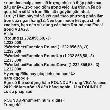
• numdecimalplaces: số lượng chữ số thập phân sau
dấu phẩy được bao gồm trong việc làm tròn. Nếu bỏ
qua, hàm sẽ làm tròn đến số nguyên gần nhất.
Lưu ý: Hàm này trả về kết quả theo phương pháp làm
tròn của ngân hàng12. Nếu bạn muốn kết quả chính
xác hơn, bạn nên sử dụng các hàm Round của Excel
trong VBA23.
Ví dụ:
?Round (1.232.856,58, -3)
1.233.000
?WorksheetFunction.Round (1.232.856,58, -3)
1.233.000
?WorksheetFunction.RoundUp (1.232.856,58, -3)
1.233.000
?WorksheetFunction.RoundDown (1.232.856,58, -3)
1.232.000
Hy vọng điều này giúp ích cho bạn! 😊
bard ggoogle
Bạn có thể sử dụng hàm ROUNDUP trong VBA Access
2019 để làm tròn số đến hàng nghìn. Hàm ROUNDUP
có cú pháp sau:
ROUNDUP(number, num_digits)
Trong đó: