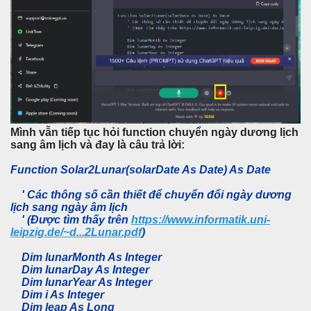
Mình vẫn tiếp tục hỏi function chuyển ngày dương lịch
sang âm lịch và đay là câu trả lời:
Function Solar2Lunar(solarDate As Date) As Date
' Các thông số cần thiết để chuyển đổi ngày dương
lịch sang ngày âm lịch
' (Được tìm thấy trên
https://www.informatik.uni-
leipzig.de/~d...2Lunar.pdf
)
Dim lunarMonth As Integer
Dim lunarDay As Integer
Dim lunarYear As Integer
Dim i As Integer
Dim leap As Long