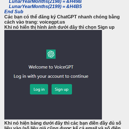
LunarYearMonths(2198) = &H49B
LunarYearMonths(2199) = &H4B5
End Sub
Các bạn có thể đăng ký ChatGPT nhanh chóng bằng
cách vào trang: voicegpt.us
Khi nó hiển thị hình ảnh dưới đây thì chọn Sign up
Khi nó hiện bảng dưới đây thì các bạn điền đầy đủ số
liệu vào (số liệu giả cũng được kể cả email và số điện