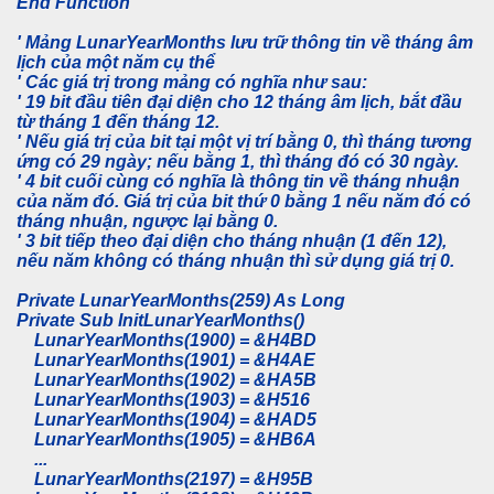
End Function
' Mảng LunarYearMonths lưu trữ thông tin về tháng âm
lịch của một năm cụ thể
' Các giá trị trong mảng có nghĩa như sau:
' 19 bit đầu tiên đại diện cho 12 tháng âm lịch, bắt đầu
từ tháng 1 đến tháng 12.
' Nếu giá trị của bit tại một vị trí bằng 0, thì tháng tương
ứng có 29 ngày; nếu bằng 1, thì tháng đó có 30 ngày.
' 4 bit cuối cùng có nghĩa là thông tin về tháng nhuận
của năm đó. Giá trị của bit thứ 0 bằng 1 nếu năm đó có
tháng nhuận, ngược lại bằng 0.
' 3 bit tiếp theo đại diện cho tháng nhuận (1 đến 12),
nếu năm không có tháng nhuận thì sử dụng giá trị 0.
Private LunarYearMonths(259) As Long
Private Sub InitLunarYearMonths()
LunarYearMonths(1900) = &H4BD
LunarYearMonths(1901) = &H4AE
LunarYearMonths(1902) = &HA5B
LunarYearMonths(1903) = &H516
LunarYearMonths(1904) = &HAD5
LunarYearMonths(1905) = &HB6A
...
LunarYearMonths(2197) = &H95B