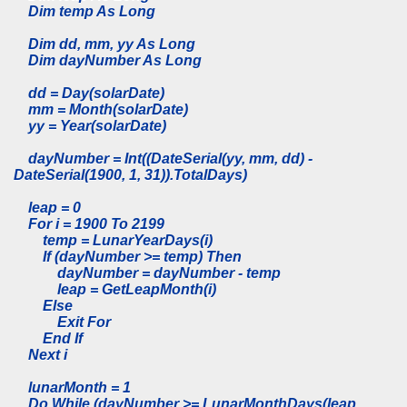
Dim temp As Long
Dim dd, mm, yy As Long
Dim dayNumber As Long
dd = Day(solarDate)
mm = Month(solarDate)
yy = Year(solarDate)
dayNumber = Int((DateSerial(yy, mm, dd) -
DateSerial(1900, 1, 31)).TotalDays)
leap = 0
For i = 1900 To 2199
temp = LunarYearDays(i)
If (dayNumber >= temp) Then
dayNumber = dayNumber - temp
leap = GetLeapMonth(i)
Else
Exit For
End If
Next i
lunarMonth = 1
Do While (dayNumber >= LunarMonthDays(leap,