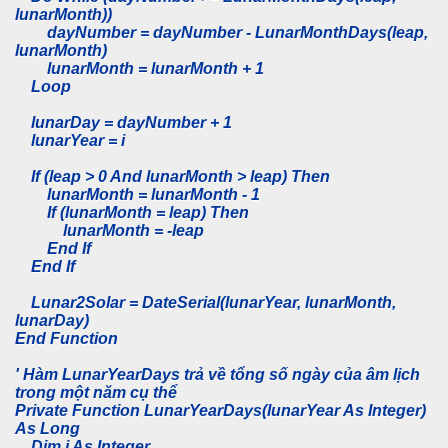
lunarMonth))
dayNumber = dayNumber - LunarMonthDays(leap,
lunarMonth)
lunarMonth = lunarMonth + 1
Loop
lunarDay = dayNumber + 1
lunarYear = i
If (leap > 0 And lunarMonth > leap) Then
lunarMonth = lunarMonth - 1
If (lunarMonth = leap) Then
lunarMonth = -leap
End If
End If
Lunar2Solar = DateSerial(lunarYear, lunarMonth,
lunarDay)
End Function
' Hàm LunarYearDays trả về tổng số ngày của âm lịch
trong một năm cụ thể
Private Function LunarYearDays(lunarYear As Integer)
As Long
Dim i As Integer