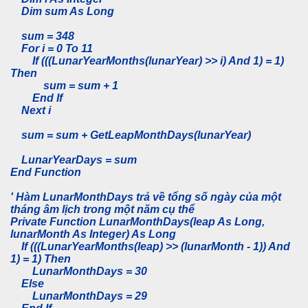
Dim sum As Long
sum = 348
For i = 0 To 11
If (((LunarYearMonths(lunarYear) >> i) And 1) = 1)
Then
sum = sum + 1
End If
Next i
sum = sum + GetLeapMonthDays(lunarYear)
LunarYearDays = sum
End Function
' Hàm LunarMonthDays trả về tổng số ngày của một
tháng âm lịch trong một năm cụ thể
Private Function LunarMonthDays(leap As Long,
lunarMonth As Integer) As Long
If (((LunarYearMonths(leap) >> (lunarMonth - 1)) And
1) = 1) Then
LunarMonthDays = 30
Else
LunarMonthDays = 29