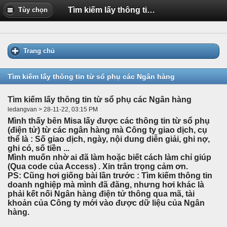
Tìm kiếm lấy thông tin từ sổ phụ các Ngân hàng
Tùy chọn
Trang chủ
Tìm kiếm lấy thông tin từ sổ phụ các Ngân hàng
Tìm kiếm lấy thông tin từ sổ phụ các Ngân hàng
ledangvan > 28-11-22, 03:15 PM
Mình thấy bên Misa lấy được các thông tin từ sổ phụ
(điện tử) từ các ngân hàng mà Công ty giao dịch, cụ
thể là : Số giao dịch, ngày, nội dung diễn giải, ghi nợ,
ghi có, số tiền ...
Mình muốn nhờ ai đã làm hoặc biết cách làm chỉ giúp
(Qua code của Access) . Xin trân trọng cảm ơn.
PS: Cũng hơi giống bài lần trước : Tìm kiếm thông tin
doanh nghiệp mà mình đã đăng, nhưng hơi khác là
phải kết nối Ngân hàng điện tử thông qua mã, tài
khoản của Công ty mới vào được dữ liệu của Ngân
hàng.