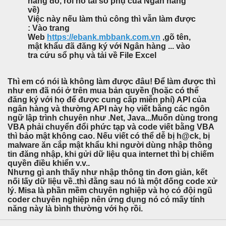
hàng đó, rồi nó tải sổ phụ của Ngân hàng
về)
Việc này nếu làm thủ công thì vẫn làm được
: Vào trang
Web
https://ebank.mbbank.com.vn
,gõ tên,
mật khẩu đã đăng ký với Ngân hàng ... vào
tra cứu sổ phụ và tải về File Excel
Thì em có nói là không làm được đâu! Để làm được thì
như em đã nói ở trên mua bản quyền (hoặc có thể
đăng ký với họ để được cung cấp miễn phí) API của
ngân hàng và thường API này họ viết bằng các ngôn
ngữ lập trình chuyên như .Net, Java...Muốn dùng trong
VBA phải chuyển đổi phức tạp và code viết bằng VBA
thì bảo mật không cao. Nếu viết có thể dễ bị h@ck, bị
malware ăn cắp mật khẩu khi người dùng nhập thông
tin đăng nhập, khi gửi dữ liệu qua internet thì bị chiếm
quyền điều khiển v.v..
Nhưng gì anh thấy như nhập thông tin đơn giản, kết
nối lấy dữ liệu về..thì đằng sau nó là một đống code xử
lý. Misa là phần mềm chuyên nghiệp và họ có đội ngũ
coder chuyên nghiệp nên ứng dụng nó có mấy tính
năng này là bình thường với họ rồi.