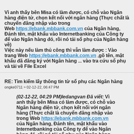
Vì anh thấy bên Misa có làm được, có chỗ vào Ngân
hàng điện tử, chọn kết nối với ngân hàng (Thực chất là
chuyển đăng nhập vào trong
Web
https://ebank.mbbank.com.vn
của Ngân hàng,
Đánh tên, mật khẩu vào Internetbanking của Công ty
để vào Ngân hàng đó, rồi nó tải sổ phụ của Ngân hàng
về)
Việc này nếu làm thủ công thì vẫn làm được : Vào
trang Web
https://ebank.mbbank.com.vn
,gõ tên, mật
khẩu đã đăng ký với Ngân hàng ... vào tra cứu sổ phụ
và tải về File Excel
RE: Tìm kiếm lấy thông tin từ sổ phụ các Ngân hàng
ongke0711 > 02-12-22, 06:47 PM
(02-12-22, 04:29 PM)
ledangvan Đã viết:
Vì
anh thấy bên Misa có làm được, có chỗ vào
Ngân hàng điện tử, chọn kết nối với ngân
hàng (Thực chất là chuyển đăng nhập vào
trong Web
https://ebank.mbbank.com.vn
của Ngân hàng, Đánh tên, mật khẩu vào
Internetbanking của Công ty để vào Ngân