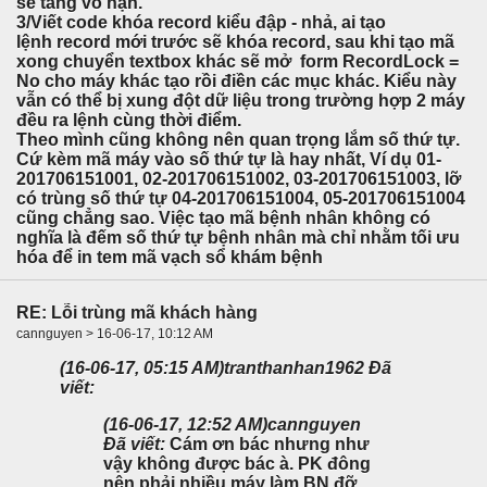
sẽ tăng vô hạn.
3/Viết code khóa record kiểu đập - nhả, ai tạo
lệnh record mới trước sẽ khóa record, sau khi tạo mã
xong chuyển textbox khác sẽ mở form RecordLock =
No cho máy khác tạo rồi điền các mục khác. Kiểu này
vẫn có thể bị xung đột dữ liệu trong trường hợp 2 máy
đều ra lệnh cùng thời điểm.
Theo mình cũng không nên quan trọng lắm số thứ tự.
Cứ kèm mã máy vào số thứ tự là hay nhất, Ví dụ 01-
201706151001, 02-201706151002, 03-201706151003, lỡ
có trùng số thứ tự 04-201706151004, 05-201706151004
cũng chẳng sao. Việc tạo mã bệnh nhân không có
nghĩa là đếm số thứ tự bệnh nhân mà chỉ nhằm tối ưu
hóa để in tem mã vạch sổ khám bệnh
RE: Lỗi trùng mã khách hàng
cannguyen > 16-06-17, 10:12 AM
(16-06-17, 05:15 AM)
tranthanhan1962 Đã
viết:
(16-06-17, 12:52 AM)
cannguyen
Đã viết:
Cám ơn bác nhưng như
vậy không được bác à. PK đông
nên phải nhiều máy làm BN đỡ