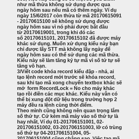
như mã thừa không sử dụng được qua
ngày hôm sau nếu mã có thêm ngày. Ví dụ
ngày 15/6/2017 còn thừa từ mã 20170615091
- 20170615100 sẽ không sử dụng được
ngày hôm sau vì nó phải được bắt đầu
từ 20170619001, trong khi đó các
số 20170615101, 20170615102 đã được máy
khác sử dụng. Muốn xử dụng kiểu này bạn
chỉ được lấy STT mà không lấy ngày để
ngày hôm sau có thể sử dụng các mã thừa.
Kiểu này sẽ làm tăng ký tự mã vì số tứ tự sẽ
tăng vô hạn.
3/Viết code khóa record kiểu đập - nhả, ai
tạo lệnh record mới trước sẽ khóa record,
sau khi tạo mã xong chuyển textbox khác sẽ
mở form RecordLock = No cho máy khác
tạo rồi điền các mục khác. Kiểu này vẫn có
thể bị xung đột dữ liệu trong trường hợp 2
máy đều ra lệnh cùng thời điểm.
Theo mình cũng không nên quan trọng lắm
số thứ tự. Cứ kèm mã máy vào số thứ tự là
hay nhất, Ví dụ 01-201706151001, 02-
201706151002, 03-201706151003, lỡ có trùng
số thứ tự 04-201706151004, 05-
201706151004 cũng chẳng sao. Việc tạo mã