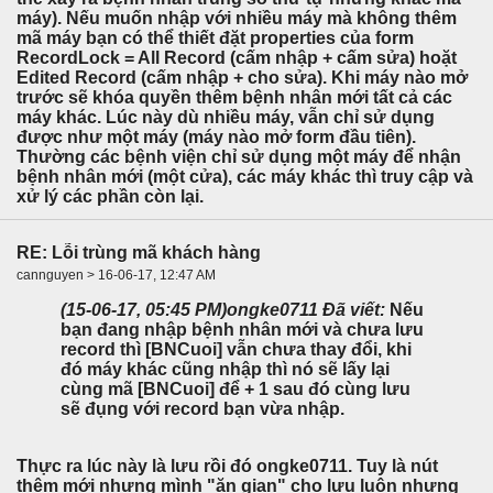
máy). Nếu muốn nhập với nhiều máy mà không thêm
mã máy bạn có thể thiết đặt properties của form
RecordLock = All Record (cấm nhập + cấm sửa) hoặt
Edited Record (cấm nhập + cho sửa). Khi máy nào mở
trước sẽ khóa quyền thêm bệnh nhân mới tất cả các
máy khác. Lúc này dù nhiều máy, vẫn chỉ sử dụng
được như một máy (máy nào mở form đầu tiên).
Thường các bệnh viện chỉ sử dụng một máy để nhận
bệnh nhân mới (một cửa), các máy khác thì truy cập và
xử lý các phần còn lại.
RE: Lỗi trùng mã khách hàng
cannguyen > 16-06-17, 12:47 AM
(15-06-17, 05:45 PM)
ongke0711 Đã viết:
Nếu
bạn đang nhập bệnh nhân mới và chưa lưu
record thì [BNCuoi] vẫn chưa thay đổi, khi
đó máy khác cũng nhập thì nó sẽ lấy lại
cùng mã [BNCuoi] để + 1 sau đó cùng lưu
sẽ đụng với record bạn vừa nhập.
Thực ra lúc này là lưu rồi đó ongke0711. Tuy là nút
thêm mới nhưng mình "ăn gian" cho lưu luôn nhưng