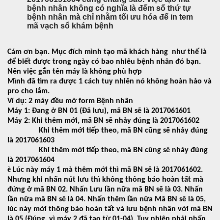
bệnh nhân không có nghĩa là đếm số thứ tự
bệnh nhân mà chỉ nhằm tối ưu hóa để in tem
mã vạch sổ khám bệnh
Cám ơn bạn. Mục đích mình tạo mã khách hàng
như thế là
để biết được trong ngày có bao nhiêu bệnh nhân đó bạn.
Nên việc gắn tên máy là không phù hợp
Mình đã tìm ra được 1 cách tuy nhiên nó không hoàn hảo và
pro cho lắm.
Ví dụ: 2 máy đều mở form Bệnh nhân
Máy 1: Đang ở BN 01 (Đã lưu), mã BN sẽ là 20170616
01
Máy 2: Khi thêm mới, mã BN sẽ nhảy đúng là 20170616
02
Khi thêm mới tiếp theo, mã BN cũng sẽ nhảy đúng
là 20170616
03
Khi thêm mới tiếp theo, mã BN cũng sẽ nhảy đúng
là 20170616
04
è
Lúc này máy 1 mà thêm mới thì mã BN sẽ là 20170616
02
.
Nhưng khi nhấn nút lưu thì không thông báo hoàn tất mà
đứng ở mã BN 02. Nhấn Lưu lần nữa mã BN sẽ là 03. Nhấn
lần nữa mã BN sẽ là 04. Nhấn thêm lần nữa Mã BN sẽ là 05,
lúc này mới thông báo hoàn tất và lưu bệnh nhân với mã BN
là
05
(Đúng, vì máy 2 đã tạo từ
01-04
). Tuy nhiên phải nhấn