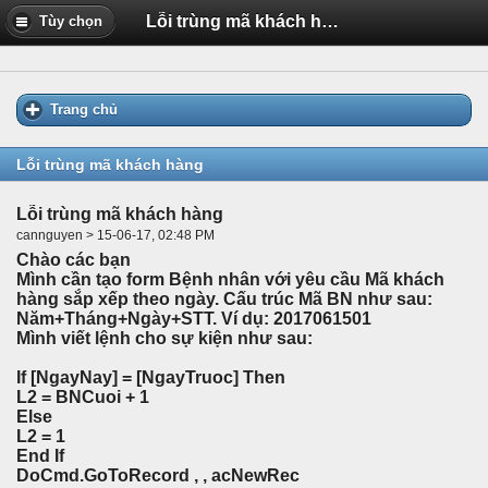
Lỗi trùng mã khách hàng
Tùy chọn
Trang chủ
Lỗi trùng mã khách hàng
Lỗi trùng mã khách hàng
cannguyen > 15-06-17, 02:48 PM
Chào các bạn
Mình cần tạo form Bệnh nhân với yêu cầu Mã khách
hàng sắp xếp theo ngày. Cấu trúc Mã BN như sau:
Năm+Tháng+Ngày+STT. Ví dụ: 2017061501
Mình viết lệnh cho sự kiện như sau:
If [NgayNay] = [NgayTruoc] Then
L2 = BNCuoi + 1
Else
L2 = 1
End If
DoCmd.GoToRecord , , acNewRec