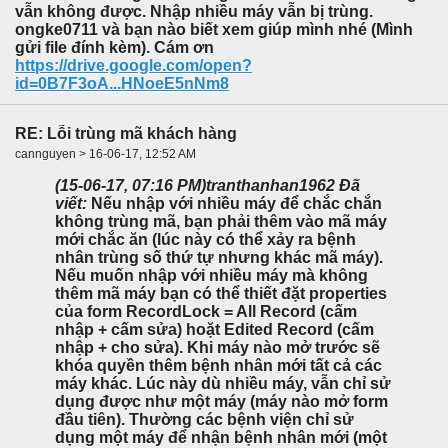
vẫn không được. Nhập nhiều máy vẫn bị trùng.
ongke0711 và bạn nào biết xem giúp mình nhé (Mình
gửi file đính kèm). Cám ơn
https://drive.google.com/open?
id=0B7F3oA...HNoeE5nNm8
RE: Lỗi trùng mã khách hàng
cannguyen > 16-06-17, 12:52 AM
(15-06-17, 07:16 PM)
tranthanhan1962 Đã
viết:
Nếu nhập với nhiều máy để chắc chắn
không trùng mã, bạn phải thêm vào mã máy
mới chắc ăn (lúc này có thể xảy ra bệnh
nhân trùng số thứ tự nhưng khác mã máy).
Nếu muốn nhập với nhiều máy mà không
thêm mã máy bạn có thể thiết đặt properties
của form RecordLock = All Record (cấm
nhập + cấm sửa) hoặt Edited Record (cấm
nhập + cho sửa). Khi máy nào mở trước sẽ
khóa quyền thêm bệnh nhân mới tất cả các
máy khác. Lúc này dù nhiều máy, vẫn chỉ sử
dụng được như một máy (máy nào mở form
đầu tiên). Thường các bệnh viện chỉ sử
dụng một máy để nhận bệnh nhân mới (một