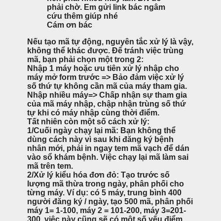
phải chờ. Em gửi link bác ngâm
cứu thêm giúp nhé
Cám ơn bác
Nếu tạo mã tự động, nguyên tắc xử lý là vậy,
không thể khác được. Để tránh việc trùng
mã, bạn phải chọn một trong 2:
Nhập 1 máy hoặc ưu tiên xử lý nhập cho
máy mở form trước => Bảo đảm việc xử lý
số thứ tự không cần mã của máy tham gia.
Nhập nhiều máy=> Chấp nhận sự tham gia
của mã máy nhập, chập nhận trùng số thứ
tự khi có máy nhập cùng thời điểm.
Tất nhiên còn một số cách xử lý:
1/Cuối ngày chạy lại mã: Bạn không thể
dùng cách này vì sau khi đăng ký bệnh
nhân mới, phải in ngay tem mã vạch để dán
vào sổ khám bệnh. Việc chạy lại mã làm sai
mã trên tem.
2/Xử lý kiểu hóa đơn đỏ: Tạo trước số
lượng mã thừa trong ngày, phân phối cho
từng máy. Ví dụ: có 5 máy, trung bình 400
người đăng ký / ngày, tạo 500 mã, phân phối
máy 1= 1-100, máy 2 = 101-200, máy 3=201-
300, việc này cũng sẽ có một số yếu điểm