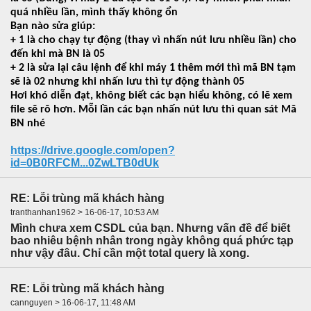
quá nhiều lần, mình thấy không ổn
Bạn nào sửa giúp:
+ 1 là cho chạy tự động (thay vì nhấn nút lưu nhiều lần) cho
đến khi mà BN là
05
+ 2 là sửa lại câu lệnh để khi máy 1 thêm mới thì mã BN tạm
sẽ là
02
nhưng khi nhấn lưu thì tự động thành
05
Hơi khó diễn đạt, không biết các bạn hiểu không, có lẽ xem
file sẽ rõ hơn. Mỗi lần các bạn nhấn nút lưu thì quan sát Mã
BN nhé
https://drive.google.com/open?
id=0B0RFCM...0ZwLTB0dUk
RE: Lỗi trùng mã khách hàng
tranthanhan1962 > 16-06-17, 10:53 AM
Mình chưa xem CSDL của bạn. Nhưng vấn đề để biết
bao nhiêu bệnh nhân trong ngày không quá phức tạp
như vậy đâu. Chỉ cần một total query là xong.
RE: Lỗi trùng mã khách hàng
cannguyen > 16-06-17, 11:48 AM