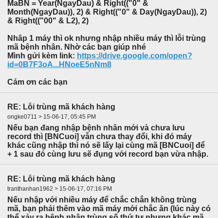
MaBN = Year(NgayDau) & Right(("0" &
Month(NgayDau)), 2) & Right(("0" & Day(NgayDau)), 2)
& Right(("00" & L2), 2)
Nhâp 1 máy thì ok nhưng nhập nhiều máy thì lỗi trùng
mã bệnh nhân. Nhờ các bạn giúp nhé
Mình gửi kèm link:
https://drive.google.com/open?
id=0B7F3oA...HNoeE5nNm8
Cám ơn các bạn
RE: Lỗi trùng mã khách hàng
ongke0711 > 15-06-17, 05:45 PM
Nếu bạn đang nhập bệnh nhân mới và chưa lưu
record thì [BNCuoi] vẫn chưa thay đổi, khi đó máy
khác cũng nhập thì nó sẽ lấy lại cùng mã [BNCuoi] để
+ 1 sau đó cùng lưu sẽ đụng với record bạn vừa nhập.
RE: Lỗi trùng mã khách hàng
tranthanhan1962 > 15-06-17, 07:16 PM
Nếu nhập với nhiều máy để chắc chắn không trùng
mã, bạn phải thêm vào mã máy mới chắc ăn (lúc này có
thể xảy ra bệnh nhân trùng số thứ tự nhưng khác mã