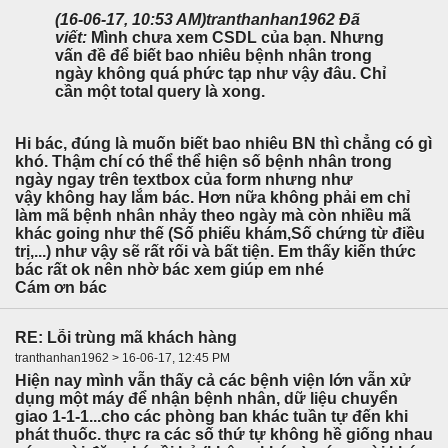
(16-06-17, 10:53 AM)
tranthanhan1962 Đã
viết:
Mình chưa xem CSDL của bạn. Nhưng
vấn đề để biết bao nhiêu bệnh nhân trong
ngày không quá phức tạp như vậy đâu. Chỉ
cần một total query là xong.
Hi bác, đúng là muốn biết bao nhiêu BN thì chẳng có gì
khó. Thậm chí có thể thể hiện số bệnh nhân trong
ngày ngay trên textbox của form nhưng như
vậy không hay lắm bác. Hơn nữa không phải em chỉ
làm mã bệnh nhân nhảy theo ngày mà còn nhiều mã
khác going như thế (Số phiếu khám,Số chứng từ điều
trị,...) như vậy sẽ rất rối và bất tiện. Em thấy kiến thức
bác rất ok nên nhờ bác xem giúp em nhé
Cám ơn bác
RE: Lỗi trùng mã khách hàng
tranthanhan1962 > 16-06-17, 12:45 PM
Hiện nay mình vẫn thấy cả các bệnh viện lớn vẫn xử
dụng một máy để nhận bệnh nhân, dữ liệu chuyển
giao 1-1-1...cho các phòng ban khác tuần tự đến khi
phát thuốc. thực ra các số thứ tự không hề giống nhau