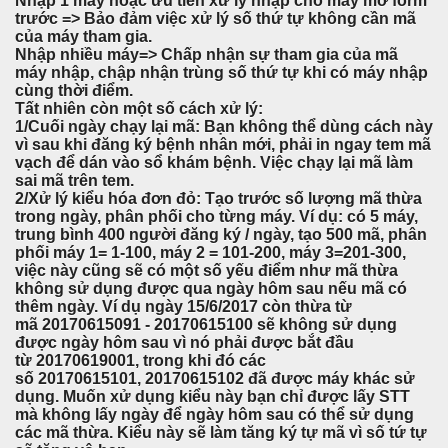
Nhập 1 máy hoặc ưu tiên xử lý nhập cho máy mở form
trước => Bảo đảm việc xử lý số thứ tự không cần mã
của máy tham gia.
Nhập nhiều máy=> Chấp nhận sự tham gia của mã
máy nhập, chập nhận trùng số thứ tự khi có máy nhập
cùng thời điểm.
Tất nhiên còn một số cách xử lý:
1/Cuối ngày chạy lại mã: Bạn không thể dùng cách này
vì sau khi đăng ký bệnh nhân mới, phải in ngay tem mã
vạch để dán vào sổ khám bệnh. Việc chạy lại mã làm
sai mã trên tem.
2/Xử lý kiểu hóa đơn đỏ: Tạo trước số lượng mã thừa
trong ngày, phân phối cho từng máy. Ví dụ: có 5 máy,
trung bình 400 người đăng ký / ngày, tạo 500 mã, phân
phối máy 1= 1-100, máy 2 = 101-200, máy 3=201-300,
việc này cũng sẽ có một số yếu điểm như mã thừa
không sử dụng được qua ngày hôm sau nếu mã có
thêm ngày. Ví dụ ngày 15/6/2017 còn thừa từ
mã 20170615091 - 20170615100 sẽ không sử dụng
được ngày hôm sau vì nó phải được bắt đầu
từ 20170619001, trong khi đó các
số 20170615101, 20170615102 đã được máy khác sử
dụng. Muốn xử dụng kiểu này bạn chỉ được lấy STT
mà không lấy ngày để ngày hôm sau có thể sử dụng
các mã thừa. Kiểu này sẽ làm tăng ký tự mã vì số tứ tự