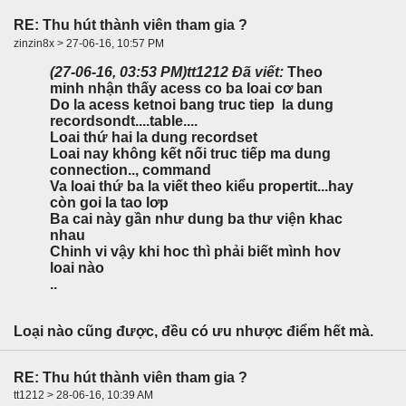
RE: Thu hút thành viên tham gia ?
zinzin8x > 27-06-16, 10:57 PM
(27-06-16, 03:53 PM)
tt1212 Đã viết:
Theo
minh nhận thấy acess co ba loai cơ ban
Do la acess ketnoi bang truc tiep la dung
recordsondt....table....
Loai thứ hai la dung recordset
Loai nay không kết nối truc tiếp ma dung
connection.., command
Va loai thứ ba la viết theo kiểu propertit...hay
còn goi la tao lơp
Ba cai này gần như dung ba thư viện khac
nhau
Chinh vi vậy khi hoc thì phải biết mình hov
loai nào
..
Loại nào cũng được, đều có ưu nhược điểm hết mà.
RE: Thu hút thành viên tham gia ?
tt1212 > 28-06-16, 10:39 AM