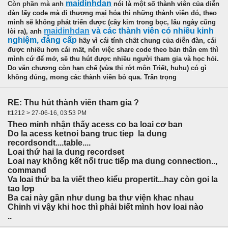
maidinhdan
Còn phần mà anh
nói là một số thành viên của diễn
đàn lấy code mà đi thương mại hóa thì những thành viên đó, theo
mình sẽ không phát triển được (cây kim trong bọc, lâu ngày cũng
maidinhdan
và các thành viên có nhiều kinh
lòi ra), anh
nghiệm, đẳng cấp
hãy vì cái tính chất chung của diễn đàn, cái
được nhiều hơn cái mất, nên việc share code theo bản thân em thì
mình cứ để mở, sẽ thu hút được nhiều người tham gia và học hỏi.
Do văn chương còn hạn chế (vừa thi rớt môn Triết, huhu) có gì
không đúng, mong các thành viên bỏ qua. Trân trọng
RE: Thu hút thành viên tham gia ?
tt1212 > 27-06-16, 03:53 PM
Theo minh nhận thấy acess co ba loai cơ ban
Do la acess ketnoi bang truc tiep la dung
recordsondt....table....
Loai thứ hai la dung recordset
Loai nay không kết nối truc tiếp ma dung connection..,
command
Va loai thứ ba la viết theo kiểu propertit...hay còn goi la
tao lơp
Ba cai này gần như dung ba thư viện khac nhau
Chinh vi vậy khi hoc thì phải biết mình hov loai nào
..