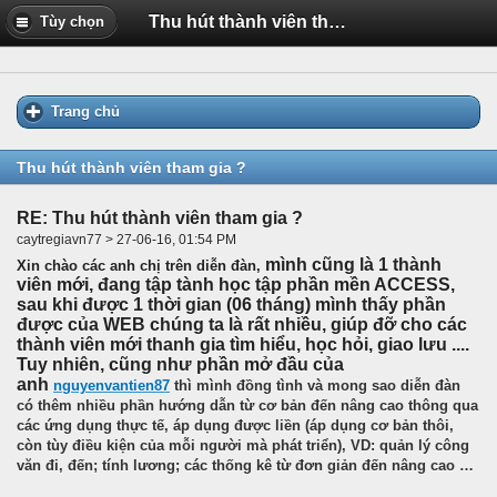
Thu hút thành viên tham gia ?
Tùy chọn
Trang chủ
Thu hút thành viên tham gia ?
RE: Thu hút thành viên tham gia ?
caytregiavn77 > 27-06-16, 01:54 PM
mình cũng là 1 thành
Xin chào các anh chị trên diễn đàn,
viên mới, đang tập tành học tập phần mền ACCESS,
sau khi được 1 thời gian (06 tháng) mình thấy phần
được của WEB chúng ta là rất nhiều, giúp đỡ cho các
thành viên mới thanh gia tìm hiểu, học hỏi, giao lưu ....
Tuy nhiên, cũng như phần mở đầu của
anh
nguyenvantien87
thì mình đồng tình và mong sao diễn đàn
có thêm nhiều phần hướng dẫn từ cơ bản đến nâng cao thông qua
các ứng dụng thực tế, áp dụng được liền (áp dụng cơ bản thôi,
còn tùy điều kiện của mỗi người mà phát triển), VD: quản lý công
văn đi, đến; tính lương; các thống kê từ đơn giản đến nâng cao …