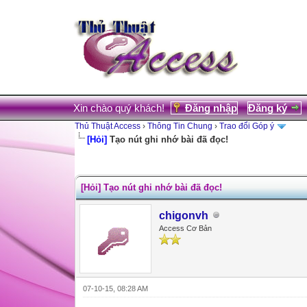
Xin chào quý khách!
Đăng nhập
Đăng ký
Thủ Thuật Access
›
Thông Tin Chung
›
Trao đổi Góp ý
[Hỏi]
Tạo nút ghi nhớ bài đã đọc!
0 Votes - 0 Average
1
2
3
4
5
[Hỏi] Tạo nút ghi nhớ bài đã đọc!
chigonvh
Access Cơ Bản
07-10-15, 08:28 AM