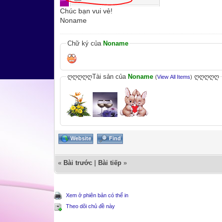
Chúc bạn vui vẻ!
Noname
Chữ ký của
Noname
ღღღღღTài sản của
Noname
ღღღღღ
(
View All Items
)
Website
Find
«
Bài trước
|
Bài tiếp
»
Xem ở phiên bản có thể in
Theo dõi chủ đề này