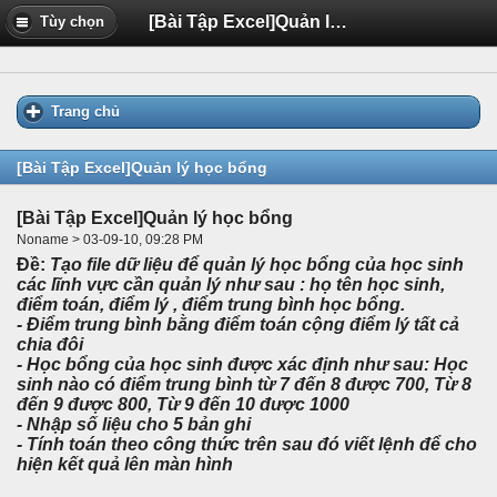
[Bài Tập Excel]Quản lý học bổng
Tùy chọn
Trang chủ
[Bài Tập Excel]Quản lý học bổng
[Bài Tập Excel]Quản lý học bổng
Noname > 03-09-10, 09:28 PM
Đề:
Tạo file dữ liệu để quản lý học bổng của học sinh
các lĩnh vực cần quản lý như sau : họ tên học sinh,
điểm toán, điểm lý , điểm trung bình học bổng.
- Điểm trung bình bằng điểm toán cộng điểm lý tất cả
chia đôi
- Học bổng của học sinh được xác định như sau: Học
sinh nào có điểm trung bình từ 7 đến 8 được 700, Từ 8
đến 9 được 800, Từ 9 đến 10 được 1000
- Nhập số liệu cho 5 bản ghi
- Tính toán theo công thức trên sau đó viết lệnh để cho
hiện kết quả lên màn hình