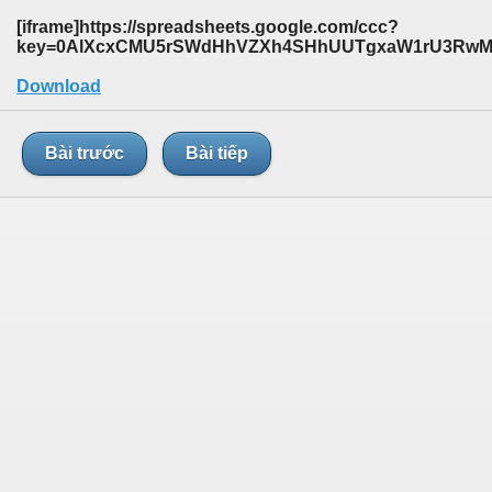
[iframe]https://spreadsheets.google.com/ccc?
key=0AlXcxCMU5rSWdHhVZXh4SHhUUTgxaW1rU3RwMUp
Download
Bài trước
Bài tiếp