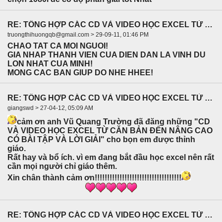
RE: TỔNG HỢP CÁC CD VÀ VIDEO HỌC EXCEL TỪ CĂN BẢN ĐẾN NÂNG CAO CÓ BÀI TẬP VÀ LỜI GIẢI
truongthihuongqb@gmail.com > 29-09-11, 01:46 PM
CHAO TAT CA MOI NGUOI!
GIA NHAP THANH VIEN CUA DIEN DAN LA VINH DU
LON NHAT CUA MINH!
MONG CAC BAN GIUP DO NHE HHEE!
RE: TỔNG HỢP CÁC CD VÀ VIDEO HỌC EXCEL TỪ CĂN BẢN ĐẾN NÂNG CAO CÓ BÀI TẬP VÀ LỜI GIẢI
giangswd > 27-04-12, 05:09 AM
cảm ơn anh Vũ Quang Trường đã đăng những "CD
VÀ VIDEO HỌC EXCEL TỪ CĂN BẢN ĐẾN NÂNG CAO
CÓ BÀI TẬP VÀ LỜI GIẢI" cho bọn em được thỉnh
giáo.
Rất hay và bổ ích. vì em đang bắt đầu học excel nên rất
cần mọi người chỉ giáo thêm.
Xin chân thành cảm ơn!!!!!!!!!!!!!!!!!!!!!!!!!!!!!!!!!!!
RE: TỔNG HỢP CÁC CD VÀ VIDEO HỌC EXCEL TỪ CĂN BẢN ĐẾN NÂNG CAO CÓ BÀI TẬP VÀ LỜI GIẢI