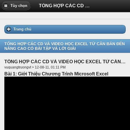
TỔNG HỢP CÁC CD VÀ VIDEO HỌC EXCEL TỪ CĂN BẢN ĐẾN NÂNG CAO CÓ BÀI TẬP VÀ LỜI GIẢI
Tùy chọn
Trang chủ
TỔNG HỢP CÁC CD VÀ VIDEO HỌC EXCEL TỪ CĂN BẢN ĐẾN
NÂNG CAO CÓ BÀI TẬP VÀ LỜI GIẢI
TỔNG HỢP CÁC CD VÀ VIDEO HỌC EXCEL TỪ CĂN BẢN ĐẾN NÂNG CAO CÓ BÀI TẬP VÀ LỜI GIẢI
vuquangtruongvt > 12-08-11, 01:11 PM
Bài 1: Giới Thiệu Chương Trình Microsoft Excel