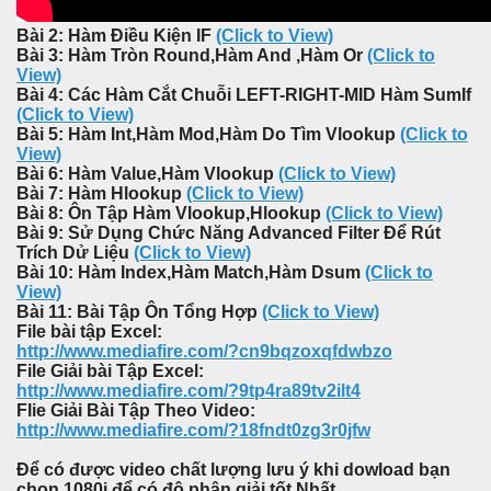
Bài 2: Hàm Điều Kiện IF
(Click to View)
Bài 3: Hàm Tròn Round,Hàm And ,Hàm Or
(Click to
View)
Bài 4: Các Hàm Cắt Chuỗi LEFT-RIGHT-MID Hàm SumIf
(Click to View)
Bài 5: Hàm Int,Hàm Mod,Hàm Do Tìm Vlookup
(Click to
View)
Bài 6: Hàm Value,Hàm Vlookup
(Click to View)
Bài 7: Hàm Hlookup
(Click to View)
Bài 8: Ôn Tập Hàm Vlookup,Hlookup
(Click to View)
Bài 9: Sử Dụng Chức Năng Advanced Filter Để Rút
Trích Dử Liệu
(Click to View)
Bài 10: Hàm Index,Hàm Match,Hàm Dsum
(Click to
View)
Bài 11: Bài Tập Ôn Tổng Hợp
(Click to View)
File bài tập Excel:
http://www.mediafire.com/?cn9bqzoxqfdwbzo
File Giải bài Tập Excel:
http://www.mediafire.com/?9tp4ra89tv2ilt4
Flie Giải Bài Tập Theo Video:
http://www.mediafire.com/?18fndt0zg3r0jfw
Để có được video chất lượng lưu ý khi dowload bạn
chọn 1080i để có độ phân giải tốt Nhất