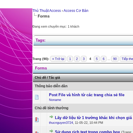
Thủ Thuật Access
›
Access Cơ Bản
Forms
Đang xem chuyên mục: 1 khách
Tags:
Trang (90):
« Trở lại
1
2
3
4
5
6
...
90
Tiếp th
Forms
Chủ đề
/
Tác giả
Thông báo diễn đàn
Post File và hình từ các trang chia sẻ file
Noname
Chủ đề bình thường
Lấy dữ liệu từ 1 trường khác khi chọn giá 
0 Bỏ phiếu - 0 c
1
thucnguyen3724
,
11-05-22, 10:44 PM
Sử dụng rich text trong combo box
(Trang: