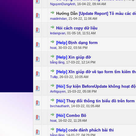
0 Bỏ phiếu - 0 c
1
NguyenDungAnh
,
16-04-22, 09:44 AM
Hướng Dẫn
[Update Report] Tô màu các d
0 Bỏ phiếu - 0 c
1
maidinhdan
,
21-04-22, 11:06 AM
Hỏi cách copy dữ liệu
0 Bỏ phiếu - 0 c
1
ledangvan
,
01-05-18, 11:51 AM
[Help]
Định dạng form
0 Bỏ phiếu - 0 c
1
hoat
,
30-03-22, 03:56 PM
[Help]
Xin giúp đỡ
0 Bỏ phiếu - 0 c
1
bằng lăng
,
17-03-22, 12:14 PM
[Help]
XIn giúp đỡ về tạo form tìm kiếm th
0 Bỏ phiếu - 0 c
1
Tullip
,
26-03-22, 10:05 AM
[Hỏi]
Sự kiện BeforeUpdate không hoạt đ
0 Bỏ phiếu - 0 c
1
AnNguyen
,
15-03-22, 05:08 PM
[Hỏi]
Thay đổi thông tin biểu đồ trên for
0 Bỏ phiếu - 0 c
1
bvchauthanh
,
14-03-22, 01:05 AM
[Hỏi]
Combo Bõ
0 Bỏ phiếu - 0 c
1
hoat
,
16-02-22, 11:28 AM
[Help]
code đánh phách bài thi
0 Bỏ phiếu - 0 c
1
bằng lăng
,
14-01-22, 04:29 PM