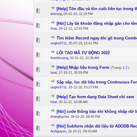
[Help]
Tồn đầu và tồn cuối liên tục trong 
0 Bỏ phiếu - 0 c
1
dotrung
,
09-01-22, 11:19 PM
[Hỏi]
Lấy tài khoản đăng nhập gán cho tê
0 Bỏ phiếu - 0 c
1
hoat
,
28-12-21, 12:43 PM
Tìm kiếm Record ngay khi gõ trong Comb
0 Bỏ phiếu - 0 c
1
ongke0711
,
25-07-18, 12:41 PM
LỖI TẠO MÃ TỰ ĐỘNG 2022
0 Bỏ phiếu - 0 c
1
thanhtruong
,
02-01-22, 10:36 AM
[Help]
Nhập liệu trong Form
(Trang:
1
2
)
0 Bỏ phiếu - 0 c
1
hoat
,
27-10-21, 05:59 PM
Sắp xêp, lọc dữ liệu trong Continuous F
2 Bỏ phiếu
1
ongke0711
,
25-12-18, 03:27 PM
[Help]
Tạo form dạng Data Sheet chỉ xem
0 Bỏ phiếu - 0 c
1
hoat
,
30-11-21, 10:08 AM
[Hỏi]
code thông báo khi không nhập dữ li
0 Bỏ phiếu - 0 c
1
khanghychu
,
26-01-16, 08:40 PM
[Hỏi]
Subform nhận dữ liệu từ ADODB Rec
0 Bỏ phiếu - 0 c
1
AnNguyen
,
25-10-21, 09:43 AM