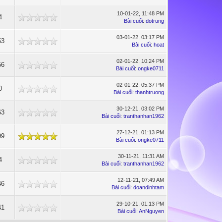
10-01-22, 11:48 PM
4
Bài cuối
:
dotrung
03-01-22, 03:17 PM
53
Bài cuối
:
hoat
02-01-22, 10:24 PM
56
Bài cuối
:
ongke0711
02-01-22, 05:37 PM
0
Bài cuối
:
thanhtruong
30-12-21, 03:02 PM
63
Bài cuối
:
tranthanhan1962
27-12-21, 01:13 PM
99
Bài cuối
:
ongke0711
30-11-21, 11:31 AM
4
Bài cuối
:
tranthanhan1962
12-11-21, 07:49 AM
46
Bài cuối
:
doandinhtam
29-10-21, 01:13 PM
41
Bài cuối
:
AnNguyen