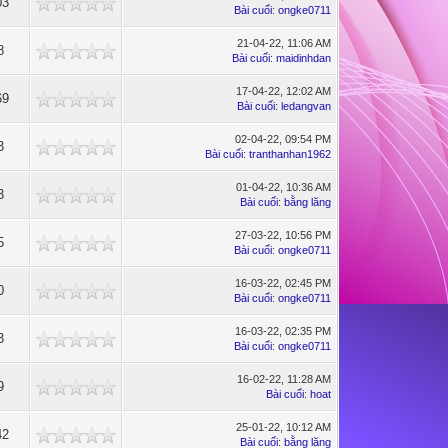
03
Bài cuối
:
ongke0711
21-04-22, 11:06 AM
8
Bài cuối
:
maidinhdan
17-04-22, 12:02 AM
69
Bài cuối
:
ledangvan
02-04-22, 09:54 PM
3
Bài cuối
:
tranthanhan1962
01-04-22, 10:36 AM
3
Bài cuối
:
bằng lăng
27-03-22, 10:56 PM
5
Bài cuối
:
ongke0711
16-03-22, 02:45 PM
0
Bài cuối
:
ongke0711
16-03-22, 02:35 PM
3
Bài cuối
:
ongke0711
16-02-22, 11:28 AM
9
Bài cuối
:
hoat
25-01-22, 10:12 AM
42
Bài cuối
:
bằng lăng