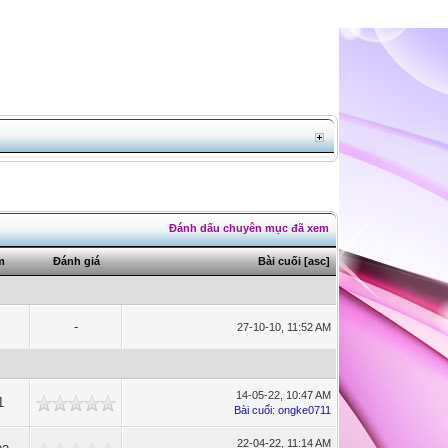
Đánh dấu chuyên mục đã xem
m
Đánh giá
Bài cuối
[
asc
]
-
27-10-10, 11:52 AM
14-05-22, 10:47 AM
1
Bài cuối
:
ongke0711
22-04-22, 11:14 AM